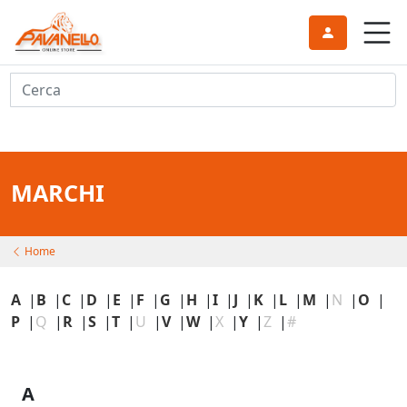
Cerca
MARCHI
Home
A
|
B
|
C
|
D
|
E
|
F
|
G
|
H
|
I
|
J
|
K
|
L
|
M
|
N
|
O
|
P
|
Q
|
R
|
S
|
T
|
U
|
V
|
W
|
X
|
Y
|
Z
|
#
A