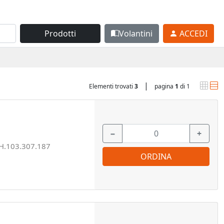
Prodotti
Volantini
ACCEDI
|
Elementi trovati
3
pagina
1
di 1
−
+
H.103.307.187
ORDINA