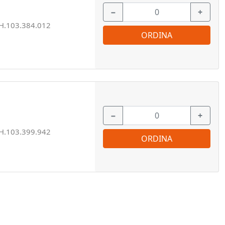
−
+
H.103.384.012
ORDINA
−
+
H.103.399.942
ORDINA