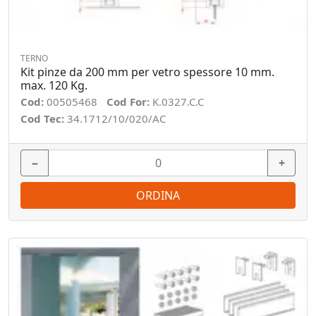
TERNO
Kit pinze da 200 mm per vetro spessore 10 mm.
max. 120 Kg.
Cod:
00505468
Cod For:
K.0327.C.C
Cod Tec:
34.1712/10/020/AC
−
+
ORDINA