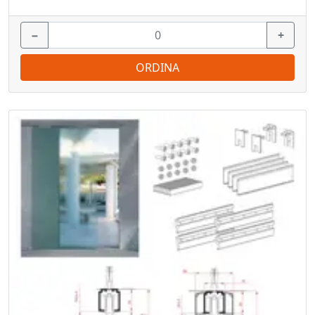
−
+
ORDINA