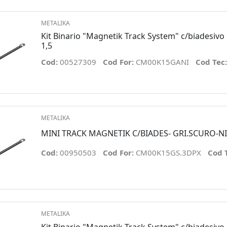
METALIKA
Kit Binario "Magnetik Track System" c/biadesivo 
1,5
Cod:
00527309
Cod For:
CM00K15GANI
Cod Tec
METALIKA
MINI TRACK MAGNETIK C/BIADES- GRI.SCURO-N
Cod:
00950503
Cod For:
CM00K15GS.3DPX
Cod 
METALIKA
Kit Binario "Magnetik Track System" c/biadesivo 