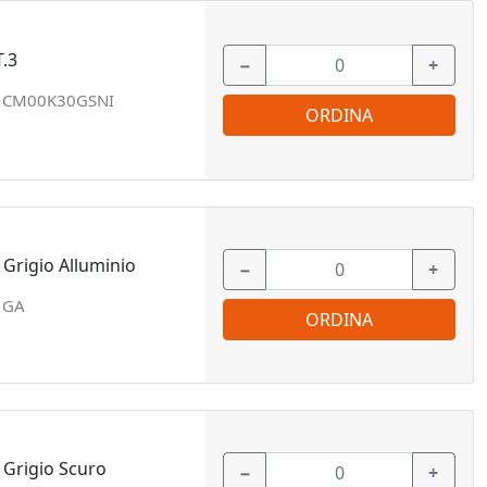
.3
−
+
:
CM00K30GSNI
ORDINA
Grigio Alluminio
−
+
1GA
ORDINA
Grigio Scuro
−
+