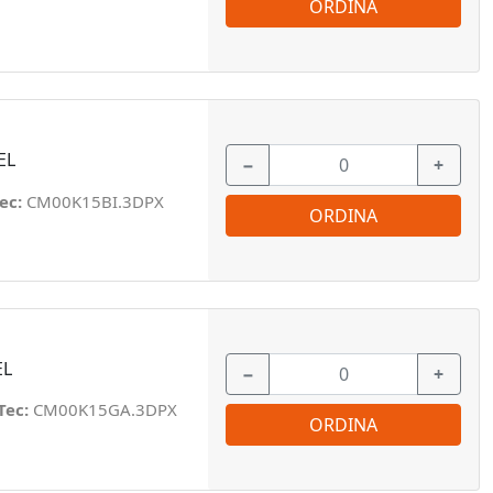
ORDINA
EL
−
+
ec:
CM00K15BI.3DPX
ORDINA
EL
−
+
Tec:
CM00K15GA.3DPX
ORDINA