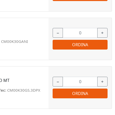
−
+
:
CM00K30GANI
ORDINA
RO MT
−
+
Tec:
CM00K30GS.3DPX
ORDINA