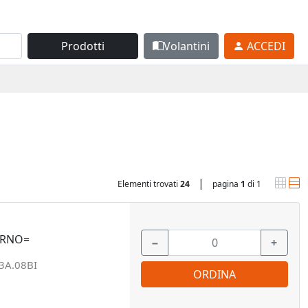
Prodotti
Volantini
ACCEDI
|
Elementi trovati
24
pagina
1
di 1
ERNO=
−
+
3A.08BI
ORDINA