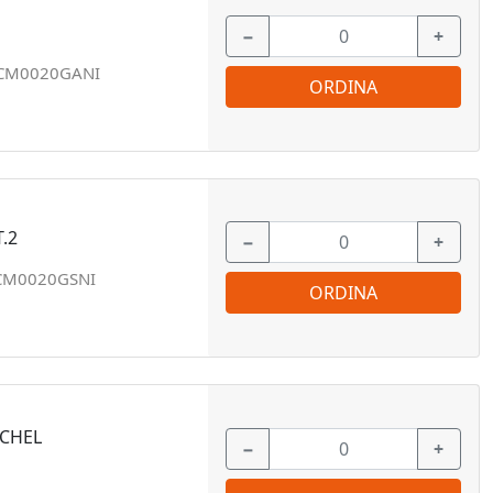
−
+
CM0020GANI
ORDINA
.2
−
+
CM0020GSNI
ORDINA
ICHEL
−
+