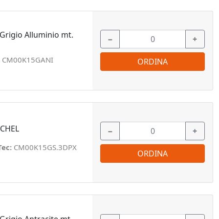
Grigio Alluminio mt.
−
+
:
CM00K15GANI
ORDINA
ICHEL
−
+
Tec:
CM00K15GS.3DPX
ORDINA
Grigio Antracite mt.