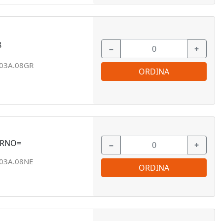
8
−
+
03A.08GR
ORDINA
ERNO=
−
+
03A.08NE
ORDINA