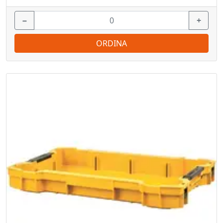
−
+
ORDINA