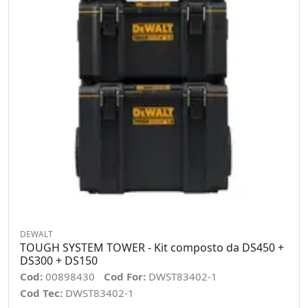
DEWALT
TOUGH SYSTEM TOWER - Kit composto da DS450 +
DS300 + DS150
Cod:
00898430
Cod For:
DWST83402-1
Cod Tec:
DWST83402-1