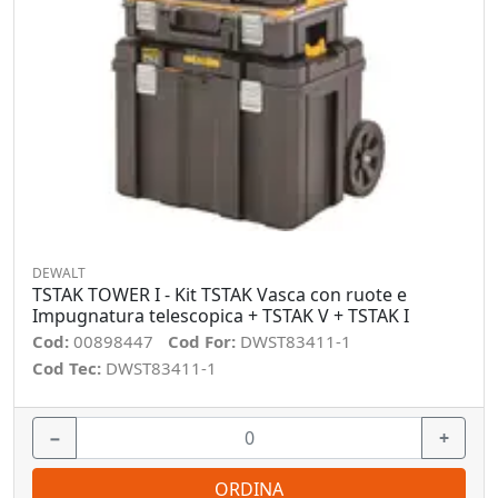
DEWALT
TSTAK TOWER I - Kit TSTAK Vasca con ruote e
Impugnatura telescopica + TSTAK V + TSTAK I
Cod:
00898447
Cod For:
DWST83411-1
Cod Tec:
DWST83411-1
−
+
ORDINA