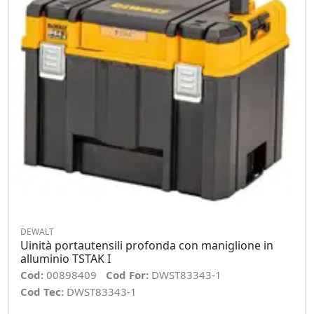
DEWALT
Uinità portautensili profonda con maniglione in
alluminio TSTAK I
Cod:
00898409
Cod For:
DWST83343-1
Cod Tec:
DWST83343-1