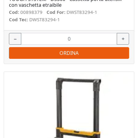
con vaschetta etraibile
Cod:
00898379
Cod For:
DWST83294-1
Cod Tec:
DWST83294-1
−
+
ORDINA