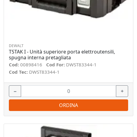
DEWALT
TSTAK I - Unità superiore porta elettroutensili,
spugna interna pretagliata
Cod:
00898416
Cod For:
DWST83344-1
Cod Tec:
DWST83344-1
−
+
ORDINA