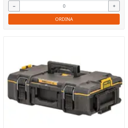
−
+
ORDINA