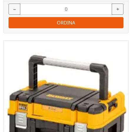
−
+
ORDINA