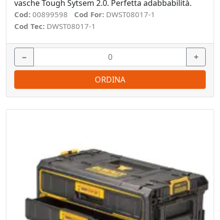
vasche Tough Sytsem 2.0. Perfetta adabbabilità.
Cod:
00899598
Cod For:
DWST08017-1
Cod Tec:
DWST08017-1
−
+
ORDINA