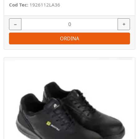
Cod Tec:
1926112LA36
−
+
ORDINA