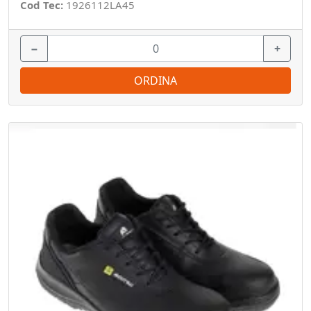
Cod Tec:
1926112LA45
−
+
ORDINA