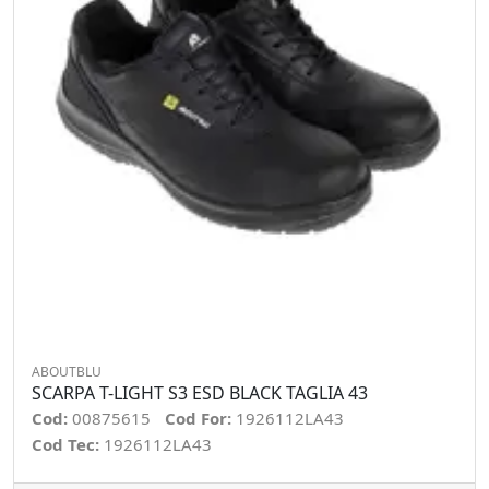
ABOUTBLU
SCARPA T-LIGHT S3 ESD BLACK TAGLIA 43
Cod:
00875615
Cod For:
1926112LA43
Cod Tec:
1926112LA43