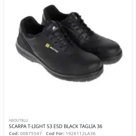
ABOUTBLU
SCARPA T-LIGHT S3 ESD BLACK TAGLIA 36
Cod:
00875547
Cod For:
1926112LA36