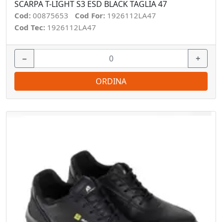
SCARPA T-LIGHT S3 ESD BLACK TAGLIA 47
Cod:
00875653
Cod For:
1926112LA47
Cod Tec:
1926112LA47
−
+
ORDINA