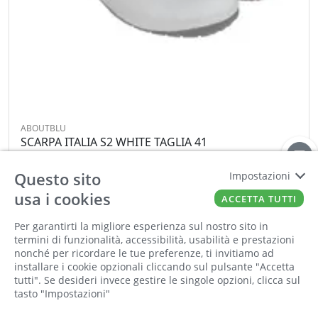
ABOUTBLU
SCARPA ITALIA S2 WHITE TAGLIA 41
Cod:
00875462
Cod For:
1926700-A41
Questo sito
Cod Tec:
1926700-A41
Impostazioni
usa i cookies
ACCETTA TUTTI
−
+
Per garantirti la migliore esperienza sul nostro sito in
termini di funzionalità, accessibilità, usabilità e prestazioni
ORDINA
nonché per ricordare le tue preferenze, ti invitiamo ad
installare i cookie opzionali cliccando sul pulsante "Accetta
tutti". Se desideri invece gestire le singole opzioni, clicca sul
tasto "Impostazioni"