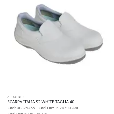
ABOUTBLU
SCARPA ITALIA S2 WHITE TAGLIA 40
Cod:
00875455
Cod For:
1926700-A40
Cod Tec:
1926700-A40