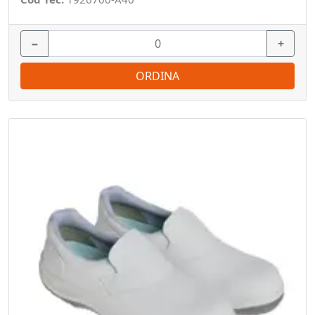
−
+
ORDINA