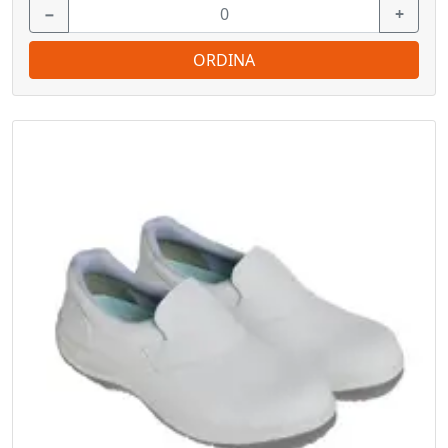
−
+
ORDINA