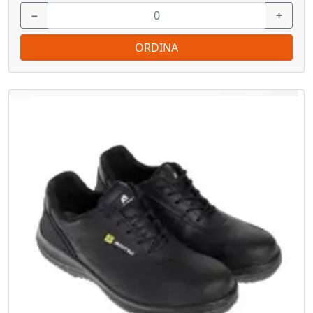
−
+
ORDINA