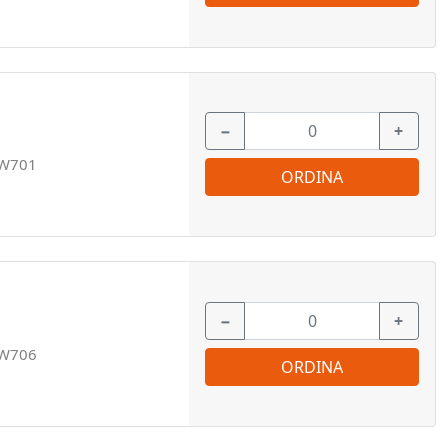
−
+
W701
ORDINA
−
+
W706
ORDINA