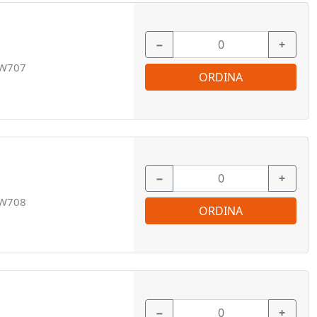
−
+
W707
ORDINA
−
+
W708
ORDINA
−
+