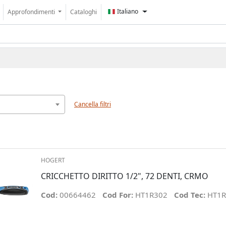
Italiano
Approfondimenti
Cataloghi
Cancella filtri
HOGERT
CRICCHETTO DIRITTO 1/2", 72 DENTI, CRMO
Cod:
00664462
Cod For:
HT1R302
Cod Tec:
HT1R