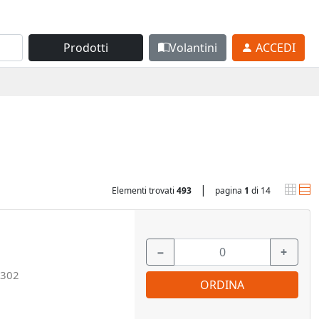
Prodotti
Volantini
ACCEDI
|
Elementi trovati
493
pagina
1
di 14
−
+
302
ORDINA