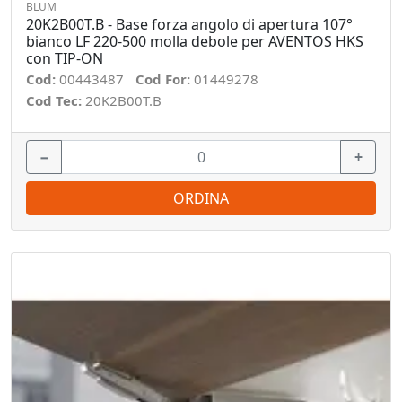
BLUM
20K2B00T.B - Base forza angolo di apertura 107°
bianco LF 220-500 molla debole per AVENTOS HKS
con TIP-ON
Cod:
00443487
Cod For:
01449278
Cod Tec:
20K2B00T.B
−
+
ORDINA