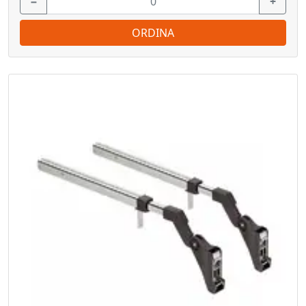
−
+
ORDINA