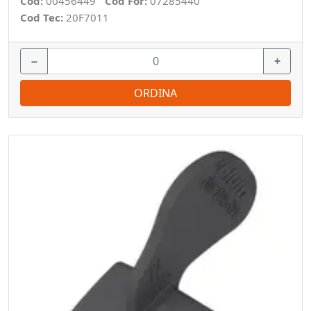
Cod:
00456449
Cod For:
07285440
Cod Tec:
20F7011
−
+
ORDINA