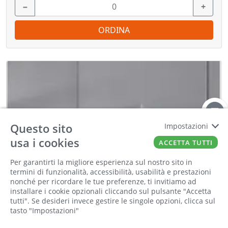
−
+
ORDINA
Questo sito
Impostazioni
usa i cookies
ACCETTA TUTTI
Per garantirti la migliore esperienza sul nostro sito in
Informiamo la nostra clientela che saremo
termini di funzionalità, accessibilità, usabilità e prestazioni
chiusi per la pausa estiva dall'8 al 23 agosto
nonché per ricordare le tue preferenze, ti invitiamo ad
compresi. Tutti gli ordini online ricevuti
installare i cookie opzionali cliccando sul pulsante "Accetta
durante la chiusura saranno elaborati a partire
tutti". Se desideri invece gestire le singole opzioni, clicca sul
tasto "Impostazioni"
dal 24 agosto