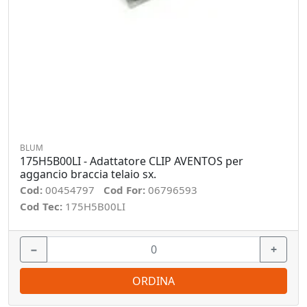
BLUM
175H5B00LI - Adattatore CLIP AVENTOS per
aggancio braccia telaio sx.
Cod:
00454797
Cod For:
06796593
Cod Tec:
175H5B00LI
−
+
ORDINA