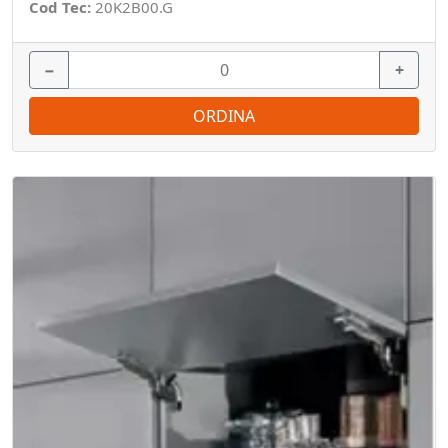
Cod Tec:
20K2B00.G
−
+
ORDINA