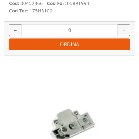
Cod:
00452366
Cod For:
05891994
Cod Tec:
175H3100
−
+
ORDINA