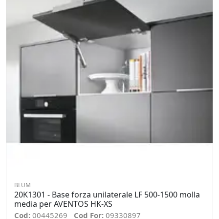
BLUM
20K1301 - Base forza unilaterale LF 500-1500 molla
media per AVENTOS HK-XS
Cod:
00445269
Cod For:
09330897