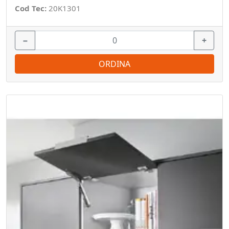
Cod Tec:
20K1301
−
+
ORDINA