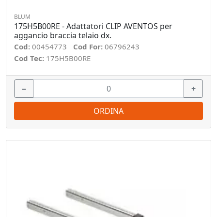
BLUM
175H5B00RE - Adattatori CLIP AVENTOS per
aggancio braccia telaio dx.
Cod:
00454773
Cod For:
06796243
Cod Tec:
175H5B00RE
−
+
ORDINA