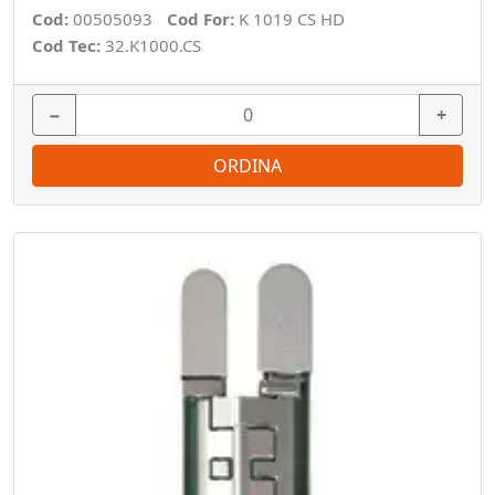
Cod:
00505093
Cod For:
K 1019 CS HD
Cod Tec:
32.K1000.CS
−
+
ORDINA