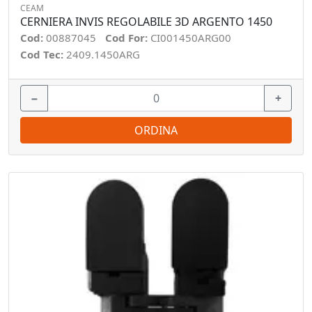
CEAM
CERNIERA INVIS REGOLABILE 3D ARGENTO 1450
Cod:
00887045
Cod For:
CI001450ARG00
Cod Tec:
2409.1450ARG
−
+
ORDINA