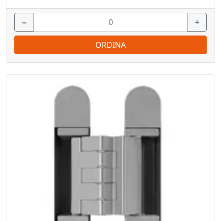
−
+
ORDINA