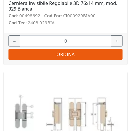
Cerniera Invisibile Regolabile 3D 76x14 mm, mod.
929 Bianca
Cod:
00498692
Cod For:
CI000929BIA00
Cod Tec:
2408.929BIA
−
+
ORDINA