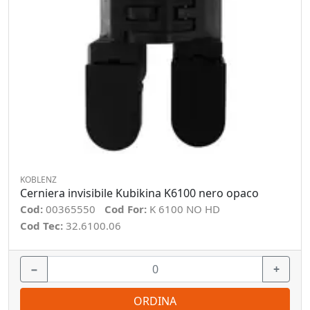
KOBLENZ
Cerniera invisibile Kubikina K6100 nero opaco
Cod:
00365550
Cod For:
K 6100 NO HD
Cod Tec:
32.6100.06
−
+
ORDINA