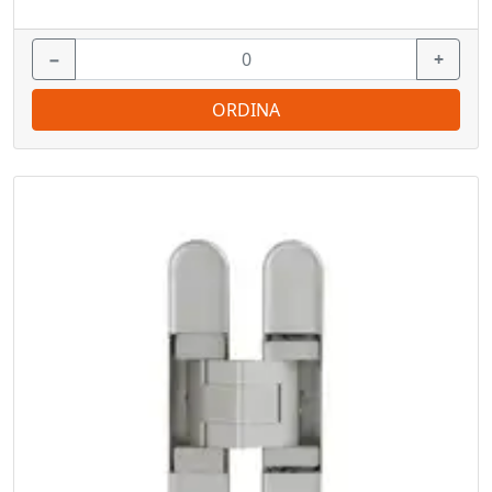
−
+
ORDINA