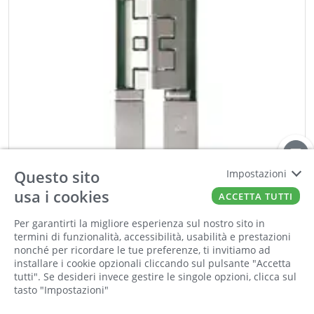
Questo sito
Impostazioni
usa i cookies
ACCETTA TUTTI
KOBLENZ
Per garantirti la migliore esperienza sul nostro sito in
Informiamo la nostra clientela che saremo
CERNIERA 18 MM. INV.REG.PORTA KG.60 DX-SX
termini di funzionalità, accessibilità, usabilità e prestazioni
chiusi per la pausa estiva dall'8 al 23 agosto
NERA
nonché per ricordare le tue preferenze, ti invitiamo ad
compresi. Tutti gli ordini online ricevuti
Cod:
00541657
Cod For:
K2460 NO
installare i cookie opzionali cliccando sul pulsante "Accetta
durante la chiusura saranno elaborati a partire
Cod Tec:
32.K2460.NE
tutti". Se desideri invece gestire le singole opzioni, clicca sul
tasto "Impostazioni"
dal 24 agosto