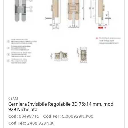
CEAM
Cerniera Invisibile Regolabile 3D 76x14 mm, mod.
929 Nichelata
Cod:
00498715
Cod For:
CI000929NIK00
Cod Tec:
2408.929NIK