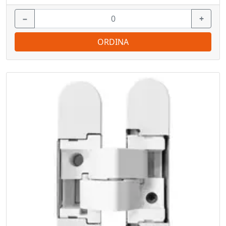
−
+
ORDINA