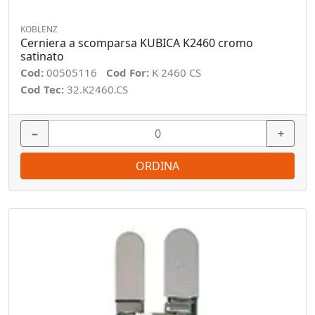
KOBLENZ
Cerniera a scomparsa KUBICA K2460 cromo
satinato
Cod:
00505116
Cod For:
K 2460 CS
Cod Tec:
32.K2460.CS
−
+
ORDINA