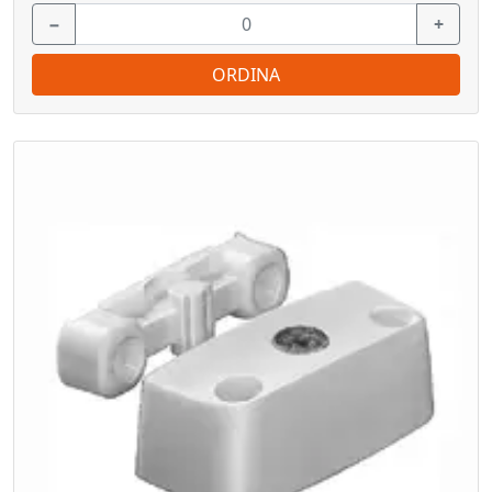
−
+
ORDINA