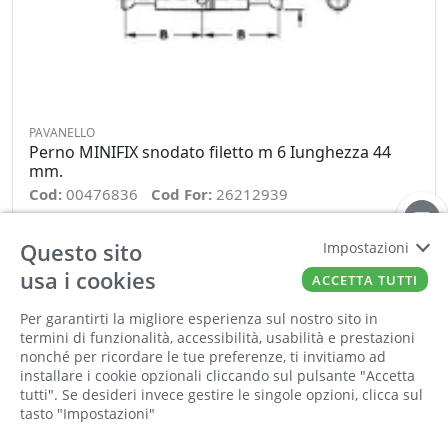
PAVANELLO
Perno MINIFIX snodato filetto m 6 Iunghezza 44
mm.
Cod:
00476836
Cod For:
26212939
Cod Tec:
4005.08
Questo sito
Impostazioni
usa i cookies
−
+
ACCETTA TUTTI
Per garantirti la migliore esperienza sul nostro sito in
ORDINA
termini di funzionalità, accessibilità, usabilità e prestazioni
nonché per ricordare le tue preferenze, ti invitiamo ad
installare i cookie opzionali cliccando sul pulsante "Accetta
tutti". Se desideri invece gestire le singole opzioni, clicca sul
tasto "Impostazioni"