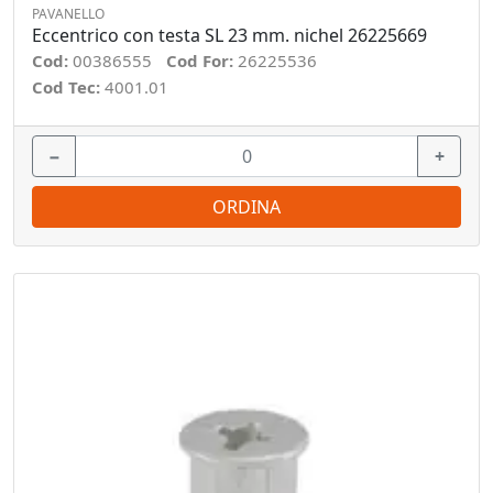
PAVANELLO
Eccentrico con testa SL 23 mm. nichel 26225669
Cod:
00386555
Cod For:
26225536
Cod Tec:
4001.01
−
+
ORDINA