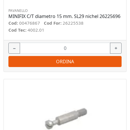
PAVANELLO
MINIFIX C/T diametro 15 mm. SL29 nichel 26225696
Cod:
00476867
Cod For:
26225538
Cod Tec:
4002.01
−
+
ORDINA