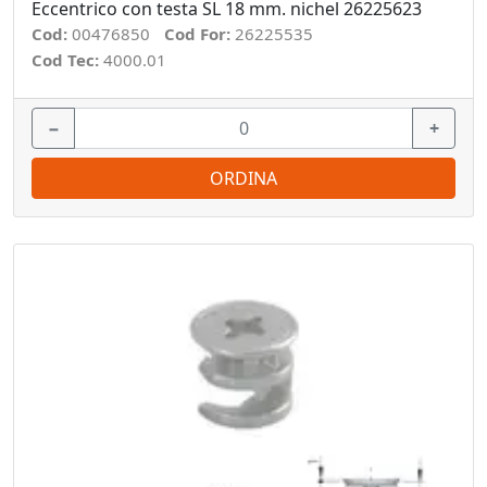
Eccentrico con testa SL 18 mm. nichel 26225623
Cod:
00476850
Cod For:
26225535
Cod Tec:
4000.01
−
+
ORDINA