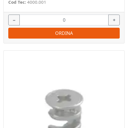
Cod Tec:
4000.001
−
+
ORDINA