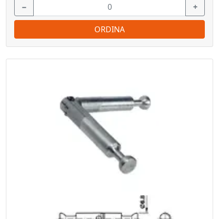
−
+
ORDINA