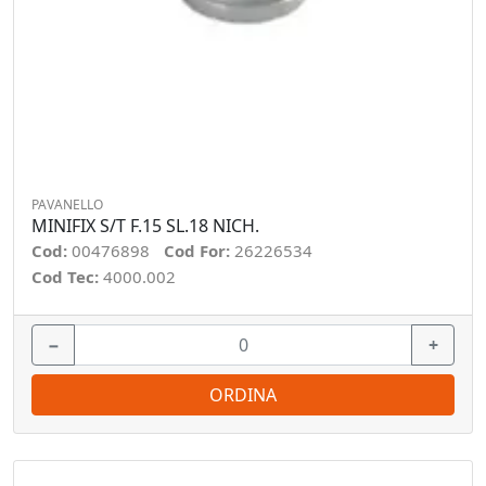
PAVANELLO
MINIFIX S/T F.15 SL.18 NICH.
Cod:
00476898
Cod For:
26226534
Cod Tec:
4000.002
−
+
ORDINA