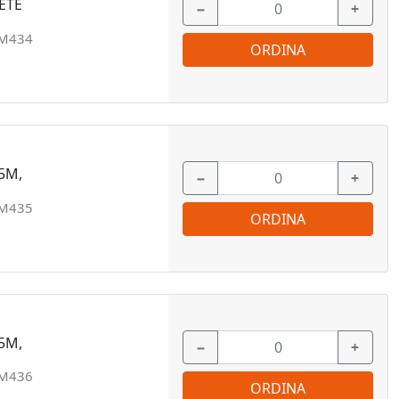
ETE
−
+
M434
ORDINA
5M,
−
+
M435
ORDINA
5M,
−
+
M436
ORDINA