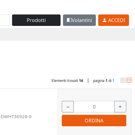
Prodotti
Volantini
ACCEDI
|
Elementi trovati
16
pagina
1
di 1
−
+
:
DWHT36928-0
ORDINA