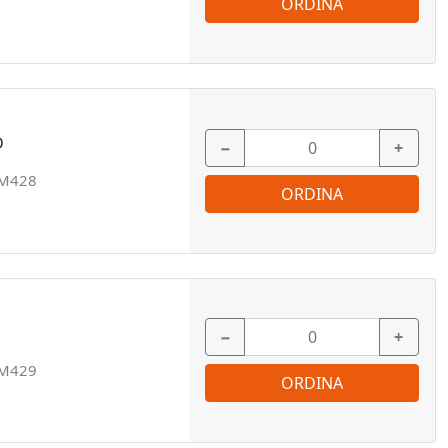
ORDINA
D
−
+
M428
ORDINA
−
+
M429
ORDINA