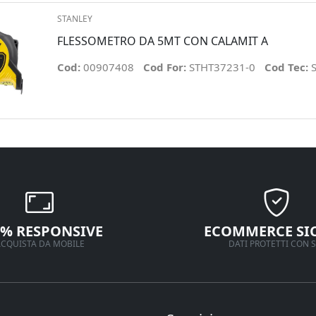
STANLEY
FLESSOMETRO DA 5MT CON CALAMIT A
Cod:
00907408
Cod For:
STHT37231-0
Cod Tec:
0% RESPONSIVE
ECOMMERCE SI
CQUISTA DA MOBILE
DATI PROTETTI CON S