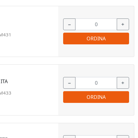
−
+
M431
ORDINA
ITA
−
+
M433
ORDINA