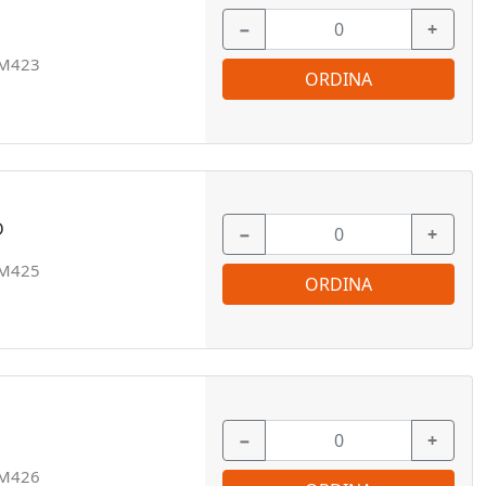
−
+
M423
ORDINA
D
−
+
M425
ORDINA
−
+
M426