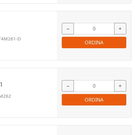
−
+
T4M261-D
ORDINA
I
−
+
M262
ORDINA