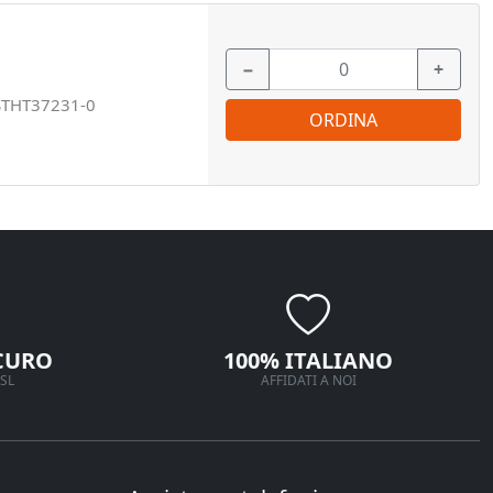
−
+
STHT37231-0
ORDINA
CURO
100% ITALIANO
SL
AFFIDATI A NOI