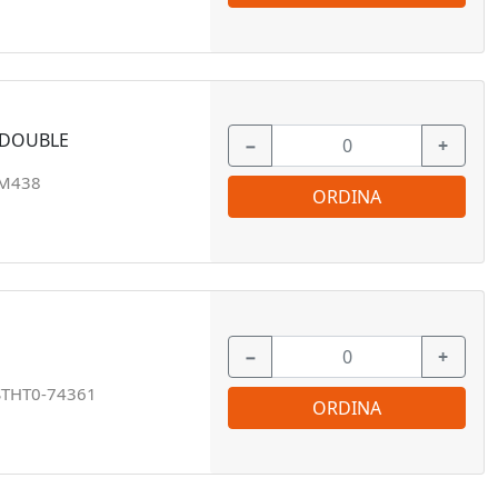
 DOUBLE
−
+
M438
ORDINA
−
+
STHT0-74361
ORDINA