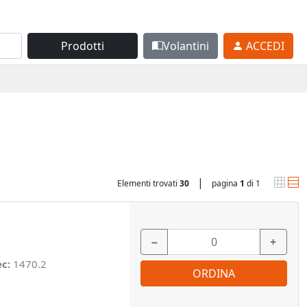
Prodotti
Volantini
ACCEDI
|
Elementi trovati
30
pagina
1
di 1
−
+
ec:
1470.2
ORDINA