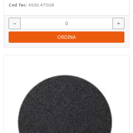
Cod Tec:
4930.475GR
−
+
ORDINA