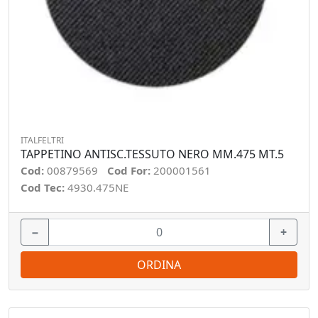
ITALFELTRI
TAPPETINO ANTISC.TESSUTO NERO MM.475 MT.5
Cod:
00879569
Cod For:
200001561
Cod Tec:
4930.475NE
−
+
ORDINA