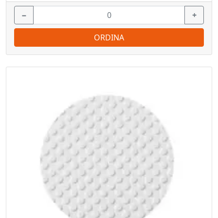
−
+
ORDINA