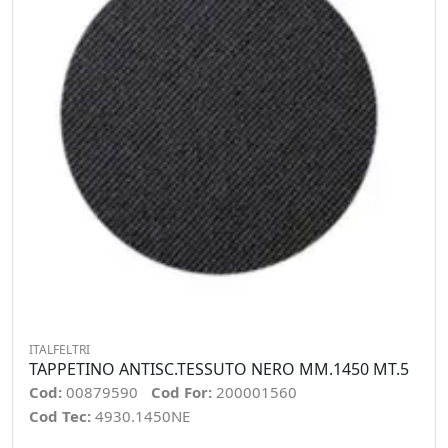
ITALFELTRI
TAPPETINO ANTISC.TESSUTO NERO MM.1450 MT.5
Cod:
00879590
Cod For:
200001560
Cod Tec:
4930.1450NE