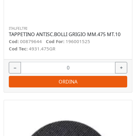
ITALFELTRI
TAPPETINO ANTISC.BOLLI GRIGIO MM.475 MT.10
Cod:
00879644
Cod For:
196001525
Cod Tec:
4931.475GR
−
+
ORDINA