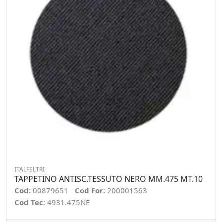
ITALFELTRI
TAPPETINO ANTISC.TESSUTO NERO MM.475 MT.10
Cod:
00879651
Cod For:
200001563
Cod Tec:
4931.475NE