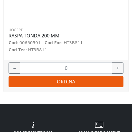
HOGERT
RASPA TONDA 200 MM
Cod:
00660501
Cod For:
HT3B811
Cod Tec:
HT3B811
−
+
ORDINA