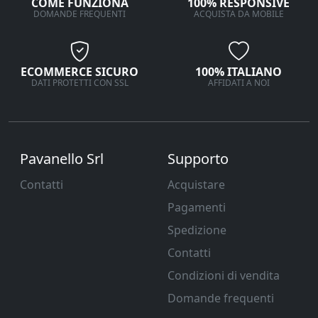
COME FUNZIONA
100% RESPONSIVE
DOMANDE FREQUENTI
ACQUISTA DA MOBILE
ECOMMERCE SICURO
100% ITALIANO
DATI PROTETTI CON SSL
AFFIDATI A NOI
Pavanello Srl
Supporto
Contatti
Acquistare
Pagamenti
Spedizione
Contatti
Condizioni di vendita
Domande frequenti