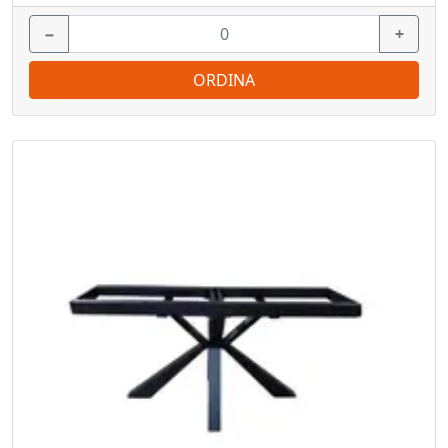
−
+
ORDINA