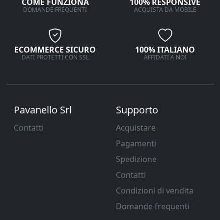
COME FUNZIONA
100% RESPONSIVE
DOMANDE FREQUENTI
ACQUISTA DA MOBILE
ECOMMERCE SICURO
100% ITALIANO
DATI PROTETTI CON SSL
AFFIDATI A NOI
Pavanello Srl
Supporto
Contatti
Acquistare
Pagamenti
Spedizione
Contatti
Condizioni di vendita
Domande frequenti