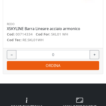
REDO
XSKYLINE Barra Lineare acciaio armonico
Cod:
00714334
Cod For:
SKL01 WH
Cod Tec:
RE.SKL01WH
−
+
ORDINA