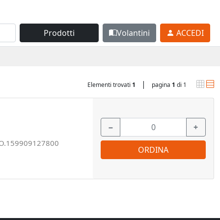
Prodotti
Volantini
ACCEDI
|
Elementi trovati
1
pagina
1
di 1
−
+
O.159909127800
ORDINA