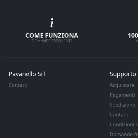
COME FUNZIONA
10
DOMANDE FREQUENTI
A
Pavanello Srl
Supporto
Contatti
Acquistare
Pagamenti
Spedizione
Contatti
Condizioni d
Domande fr