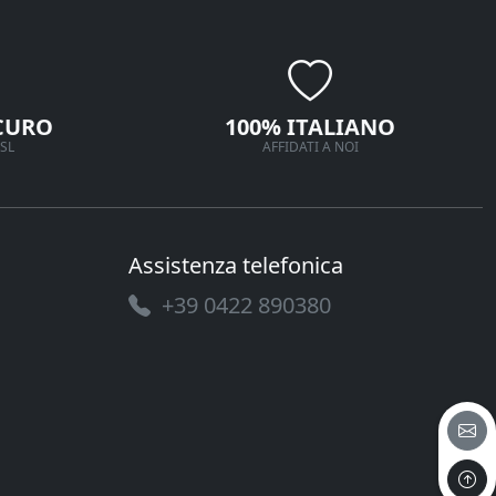
CURO
100% ITALIANO
SL
AFFIDATI A NOI
Assistenza telefonica
+39 0422 890380