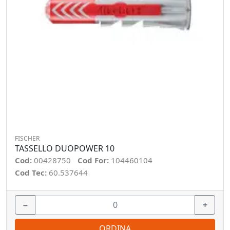
FISCHER
TASSELLO DUOPOWER 10
Cod:
00428750
Cod For:
104460104
Cod Tec:
60.537644
−
+
ORDINA