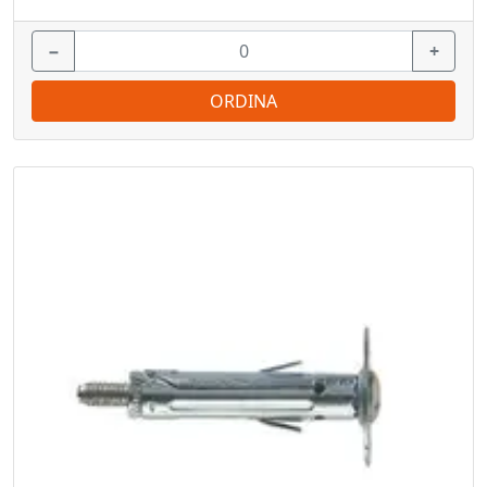
−
+
ORDINA