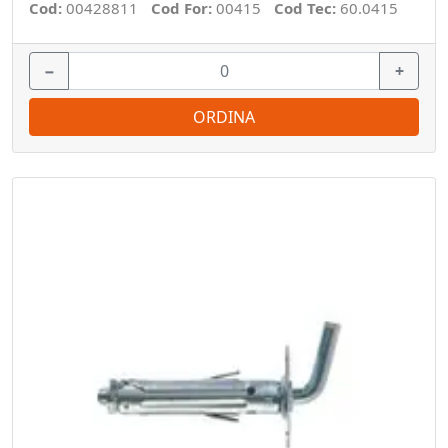
Cod:
00428811
Cod For:
00415
Cod Tec:
60.0415
−
+
ORDINA