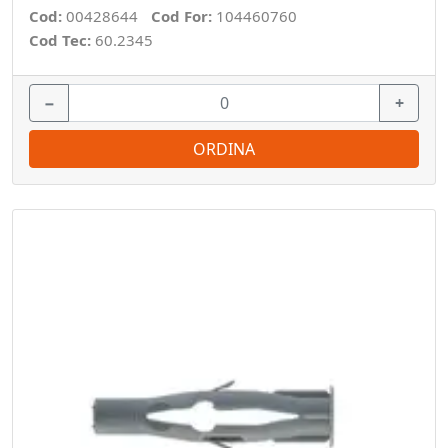
Cod:
00428644
Cod For:
104460760
Cod Tec:
60.2345
−
+
ORDINA