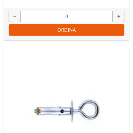
−
+
ORDINA