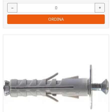
−
+
ORDINA