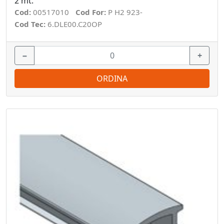
2 mt.
Cod:
00517010
Cod For:
P H2 923-
Cod Tec:
6.DLE00.C20OP
−
+
ORDINA