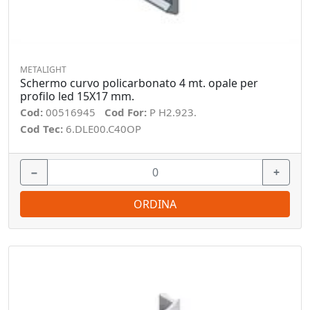
METALIGHT
Schermo curvo policarbonato 4 mt. opale per
profilo led 15X17 mm.
Cod:
00516945
Cod For:
P H2.923.
Cod Tec:
6.DLE00.C40OP
−
+
ORDINA