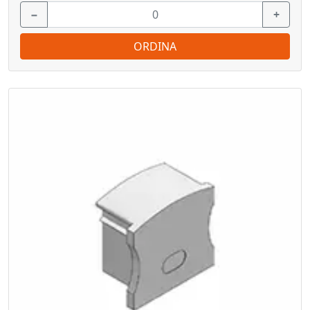
−
+
ORDINA