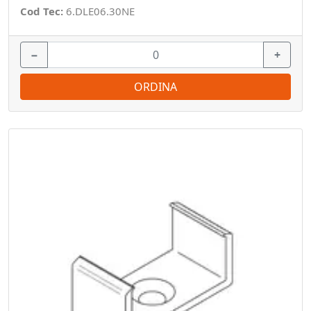
Cod Tec:
6.DLE06.30NE
−
+
ORDINA