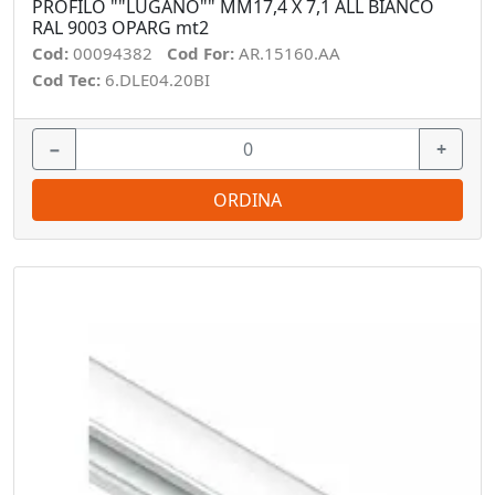
PROFILO ""LUGANO"" MM17,4 X 7,1 ALL BIANCO
RAL 9003 OPARG mt2
Cod:
00094382
Cod For:
AR.15160.AA
Cod Tec:
6.DLE04.20BI
−
+
ORDINA