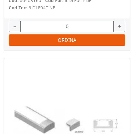
Cod:
00403160
Cod For:
6.DLE04T-NE
Cod Tec:
6.DLE04T-NE
−
+
ORDINA