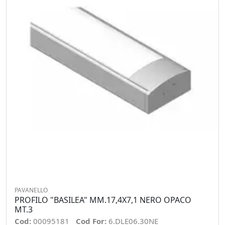
PAVANELLO
PROFILO "BASILEA" MM.17,4X7,1 NERO OPACO
MT.3
Cod:
00095181
Cod For:
6.DLE06.30NE