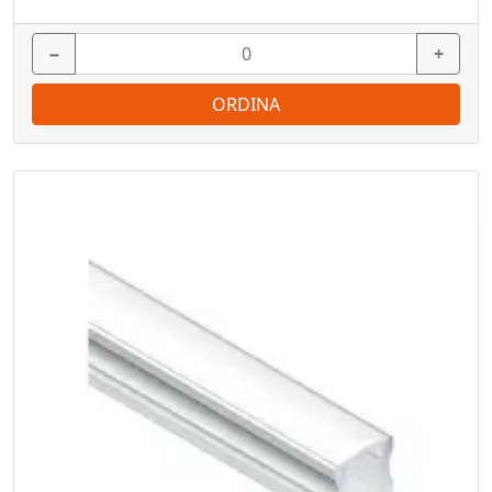
−
+
ORDINA