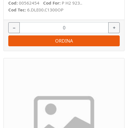
Cod:
00562454
Cod For:
P H2 923..
Cod Tec:
6.DLE00.C1300OP
−
+
ORDINA