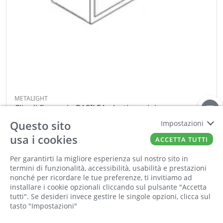
METALIGHT
Clip di fissaggio BASILEA plastica grigio
Cod:
00403214
Cod For:
6.DLE06CP
Questo sito
Impostazioni
Cod Tec:
6.DLE06CP
usa i cookies
ACCETTA TUTTI
Per garantirti la migliore esperienza sul nostro sito in
−
+
termini di funzionalità, accessibilità, usabilità e prestazioni
nonché per ricordare le tue preferenze, ti invitiamo ad
ORDINA
installare i cookie opzionali cliccando sul pulsante "Accetta
tutti". Se desideri invece gestire le singole opzioni, clicca sul
tasto "Impostazioni"