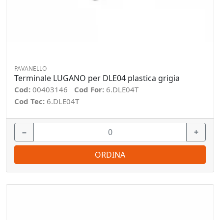
PAVANELLO
Terminale LUGANO per DLE04 plastica grigia
Cod:
00403146
Cod For:
6.DLE04T
Cod Tec:
6.DLE04T
−
+
ORDINA