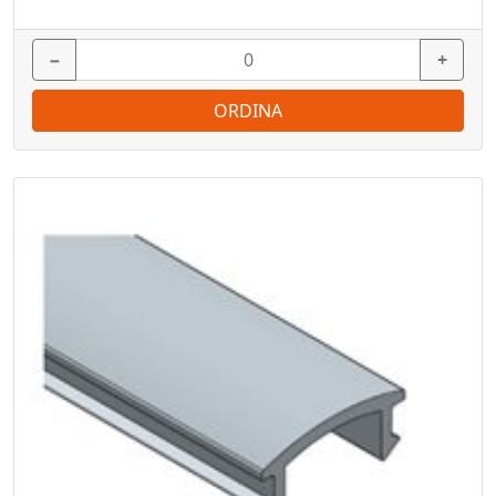
−
+
ORDINA