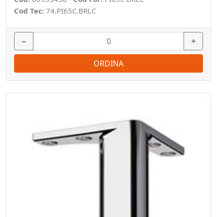
Cod Tec:
74.PI65C.BRLC
−
+
ORDINA