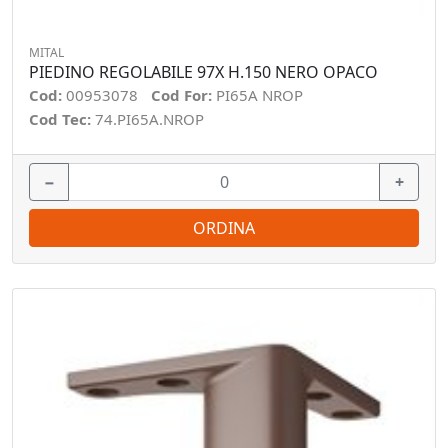
MITAL
PIEDINO REGOLABILE 97X H.150 NERO OPACO
Cod:
00953078
Cod For:
PI65A NROP
Cod Tec:
74.PI65A.NROP
−
+
ORDINA