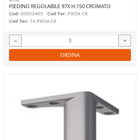
MITAL
PIEDINO REGOLABILE 97X H.150 CROMATO
Cod:
00953405
Cod For:
PI65A CR
Cod Tec:
74.PI65A.CR
−
+
ORDINA