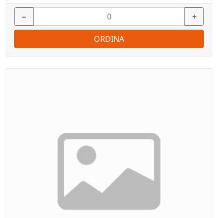
−
+
ORDINA