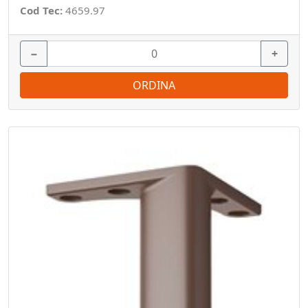
Cod Tec:
4659.97
−
+
ORDINA