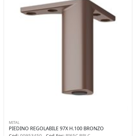
MITAL
PIEDINO REGOLABILE 97X H.100 BRONZO
Cod:
00953450
Cod For:
PI65C BRLC