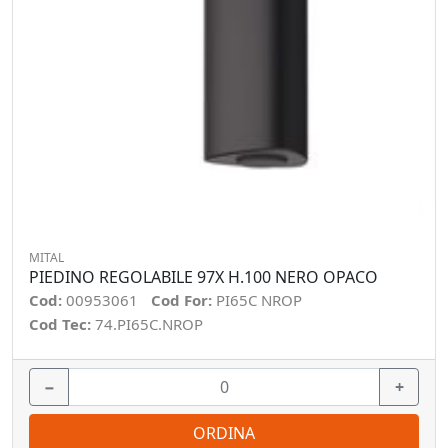
MITAL
PIEDINO REGOLABILE 97X H.100 NERO OPACO
Cod:
00953061
Cod For:
PI65C NROP
Cod Tec:
74.PI65C.NROP
−
+
ORDINA