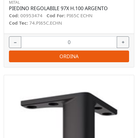
MITAL
PIEDINO REGOLABILE 97X H.100 ARGENTO
Cod:
00953474
Cod For:
PI65C ECHN
Cod Tec:
74.PI65C.ECHN
−
+
ORDINA