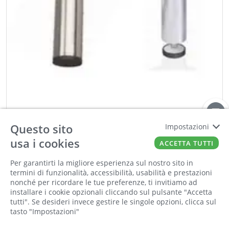
Questo sito
Impostazioni
METALIKA
usa i cookies
ACCETTA TUTTI
Piedino diametro 30 mm con flangia diametro 60
mm h 200 mm regolabile inox satinato
Per garantirti la migliore esperienza sul nostro sito in
Cod:
00410304
Cod For:
GS.P01.200IS
termini di funzionalità, accessibilità, usabilità e prestazioni
nonché per ricordare le tue preferenze, ti invitiamo ad
Cod Tec:
GS.P01.200IS
installare i cookie opzionali cliccando sul pulsante "Accetta
tutti". Se desideri invece gestire le singole opzioni, clicca sul
tasto "Impostazioni"
−
+