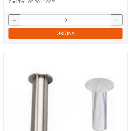
Cod Tec:
GS.P01.100IS
−
+
ORDINA