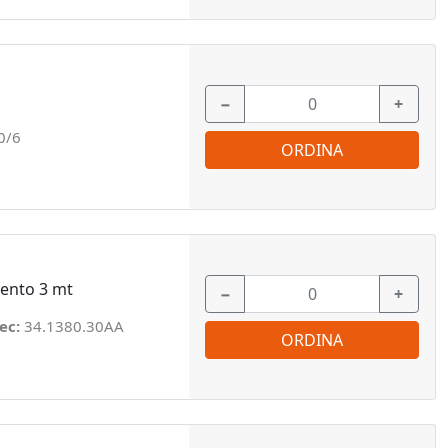
−
+
0/6
ORDINA
gento 3 mt
−
+
ec:
34.1380.30AA
ORDINA