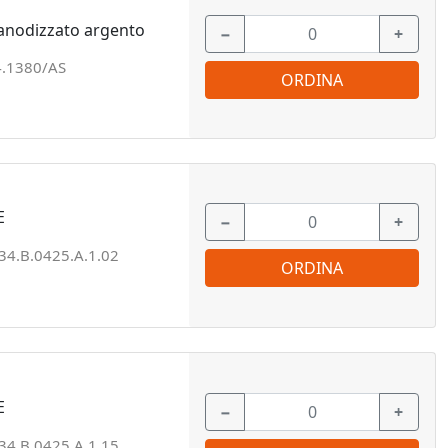
 anodizzato argento
−
+
4.1380/AS
ORDINA
E
−
+
34.B.0425.A.1.02
ORDINA
E
−
+
34.B.0425.A.1.15