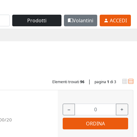
Prodotti
Volantini
ACCEDI
|
Elementi trovati
96
pagina
1
di 3
−
+
00/20
ORDINA