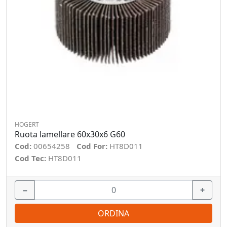
HOGERT
Ruota lamellare 60x30x6 G60
Cod:
00654258
Cod For:
HT8D011
Cod Tec:
HT8D011
−
+
ORDINA