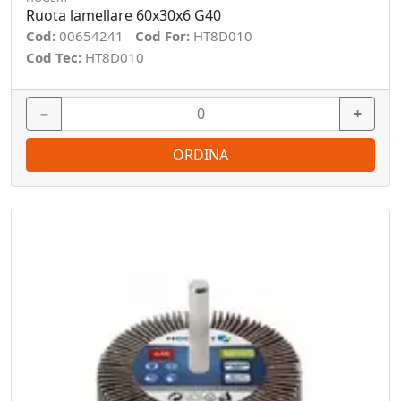
Ruota lamellare 60x30x6 G40
Cod:
00654241
Cod For:
HT8D010
Cod Tec:
HT8D010
−
+
ORDINA