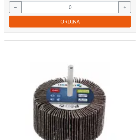
−
+
ORDINA