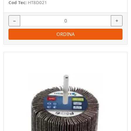
Cod Tec:
HT8D021
−
+
ORDINA