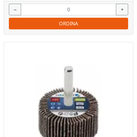
−
+
ORDINA