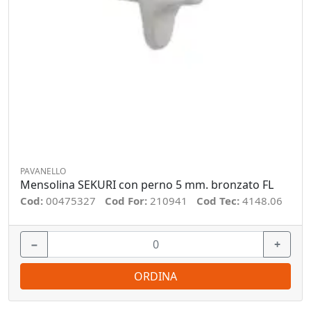
PAVANELLO
Mensolina SEKURI con perno 5 mm. bronzato FL
Cod:
00475327
Cod For:
210941
Cod Tec:
4148.06
−
+
ORDINA