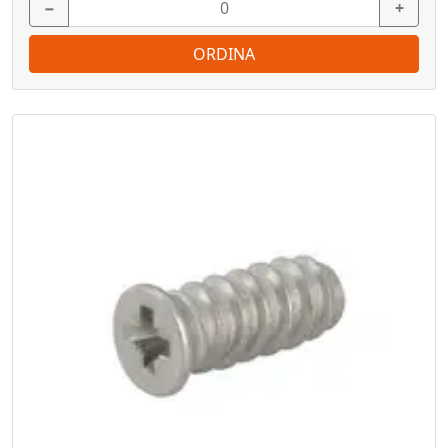
−
+
ORDINA