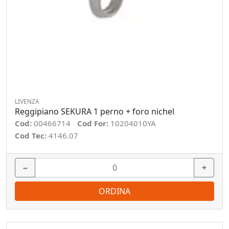
LIVENZA
Reggipiano SEKURA 1 perno + foro nichel
Cod:
00466714
Cod For:
10204010YA
Cod Tec:
4146.07
−
+
ORDINA