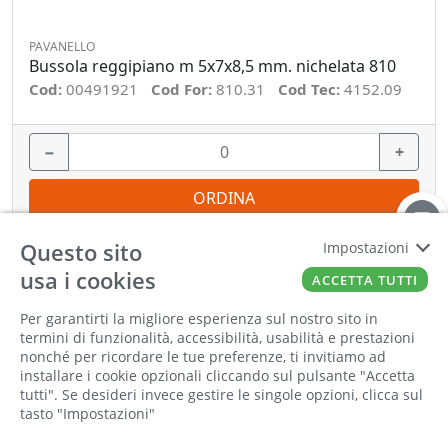
PAVANELLO
Bussola reggipiano m 5x7x8,5 mm. nichelata 810
Cod:
00491921
Cod For:
810.31
Cod Tec:
4152.09
−
+
ORDINA
Questo sito
Impostazioni
usa i cookies
ACCETTA TUTTI
Per garantirti la migliore esperienza sul nostro sito in
Informiamo la nostra clientela che saremo
termini di funzionalità, accessibilità, usabilità e prestazioni
chiusi per la pausa estiva dall'8 al 23 agosto
nonché per ricordare le tue preferenze, ti invitiamo ad
compresi. Tutti gli ordini online ricevuti
installare i cookie opzionali cliccando sul pulsante "Accetta
durante la chiusura saranno elaborati a partire
tutti". Se desideri invece gestire le singole opzioni, clicca sul
tasto "Impostazioni"
dal 24 agosto