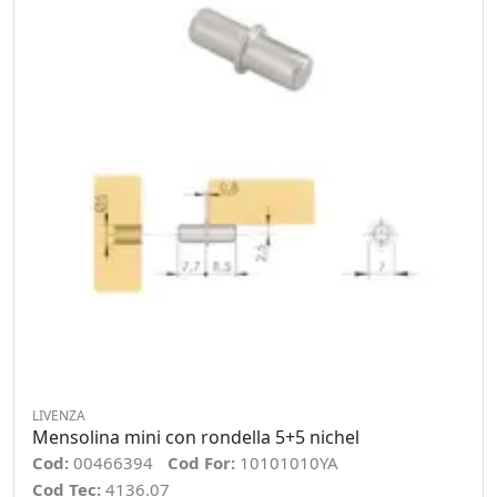
LIVENZA
Mensolina mini con rondella 5+5 nichel
Cod:
00466394
Cod For:
10101010YA
Cod Tec:
4136.07