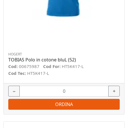
HOGERT
TOBIAS Polo in cotone bluL (52)
Cod:
00675987
Cod For:
HT5K417-L
Cod Tec:
HT5K417-L
−
+
ORDINA