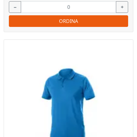
−
+
ORDINA