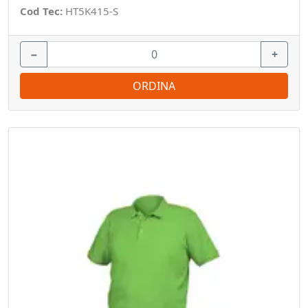
Cod Tec:
HT5K415-S
−
+
ORDINA