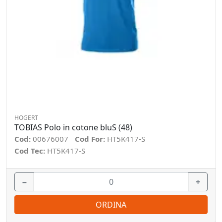
HOGERT
TOBIAS Polo in cotone bluS (48)
Cod:
00676007
Cod For:
HT5K417-S
Cod Tec:
HT5K417-S
−
+
ORDINA