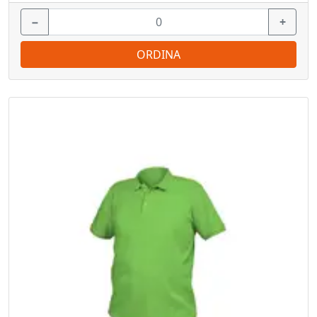
−
+
ORDINA