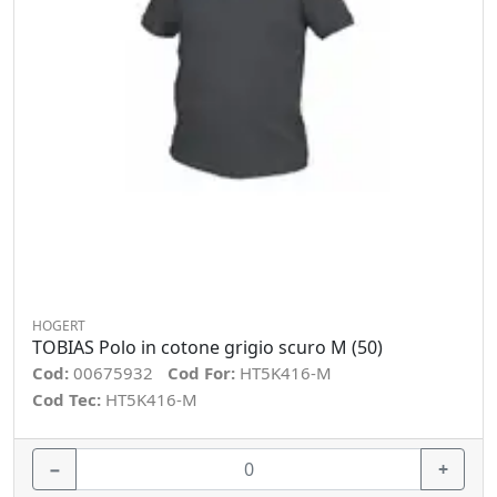
HOGERT
TOBIAS Polo in cotone grigio scuro M (50)
Cod:
00675932
Cod For:
HT5K416-M
Cod Tec:
HT5K416-M
−
+