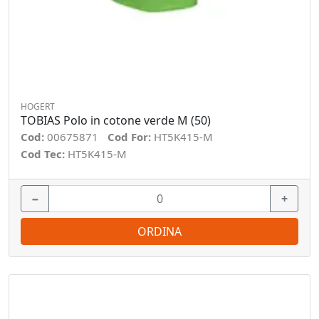
HOGERT
TOBIAS Polo in cotone verde M (50)
Cod:
00675871
Cod For:
HT5K415-M
Cod Tec:
HT5K415-M
−
+
ORDINA