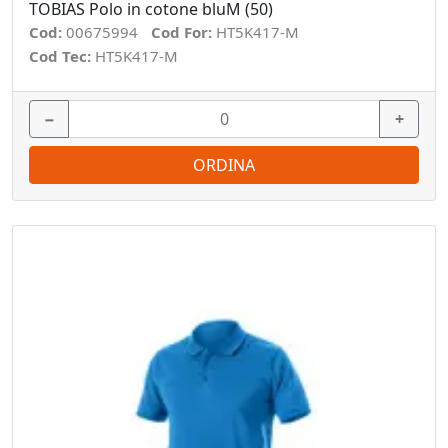
TOBIAS Polo in cotone bluM (50)
Cod:
00675994
Cod For:
HT5K417-M
Cod Tec:
HT5K417-M
−
+
ORDINA