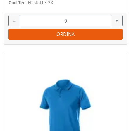
Cod Tec:
HT5K417-3XL
−
+
ORDINA