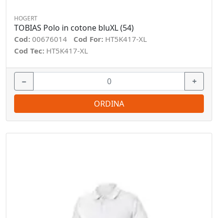
HOGERT
TOBIAS Polo in cotone bluXL (54)
Cod:
00676014
Cod For:
HT5K417-XL
Cod Tec:
HT5K417-XL
−
+
ORDINA