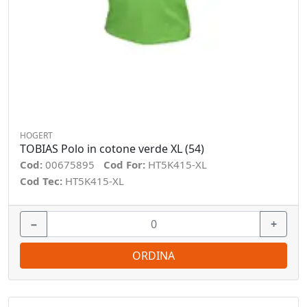
HOGERT
TOBIAS Polo in cotone verde XL (54)
Cod:
00675895
Cod For:
HT5K415-XL
Cod Tec:
HT5K415-XL
−
+
ORDINA