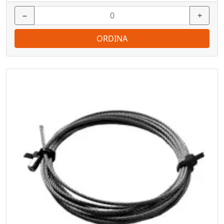
−
+
ORDINA