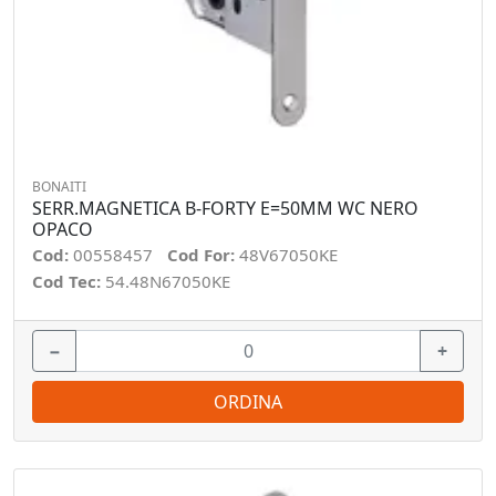
BONAITI
SERR.MAGNETICA B-FORTY E=50MM WC NERO
OPACO
Cod:
00558457
Cod For:
48V67050KE
Cod Tec:
54.48N67050KE
−
+
ORDINA