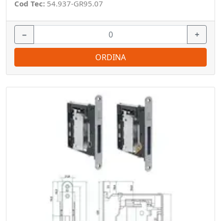
Cod Tec:
54.937-GR95.07
−
+
ORDINA