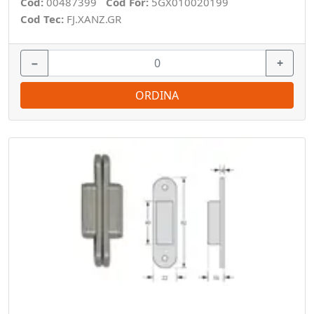
Cod:
00487399
Cod For:
5GX010020199
Cod Tec:
FJ.XANZ.GR
−
+
ORDINA