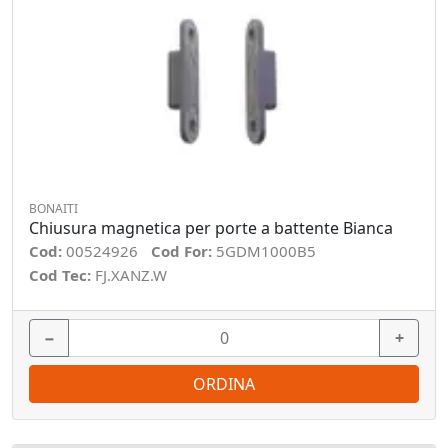
BONAITI
Chiusura magnetica per porte a battente Bianca
Cod:
00524926
Cod For:
5GDM1000B5
Cod Tec:
FJ.XANZ.W
−
+
ORDINA