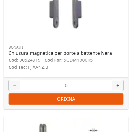
BONAITI
Chiusura magnetica per porte a battente Nera
Cod:
00524919
Cod For:
5GDM1000K5
Cod Tec:
FJ.XANZ.B
−
+
ORDINA