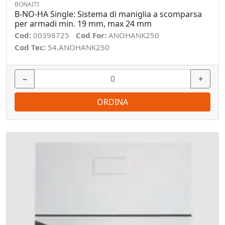
BONAITI
B-NO-HA Single: Sistema di maniglia a scomparsa
per armadi min. 19 mm, max 24 mm
Cod:
00398725
Cod For:
ANOHANK250
Cod Tec:
54.ANOHANK250
−
+
ORDINA