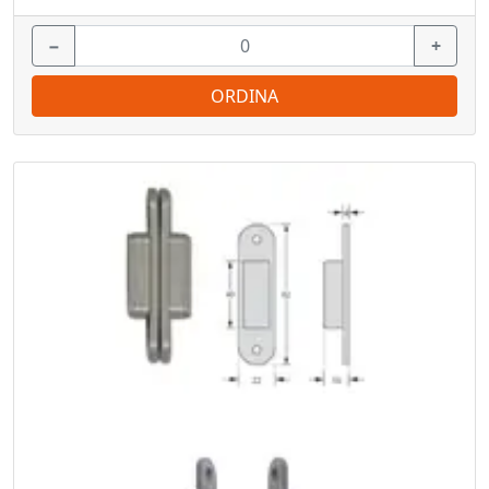
−
+
ORDINA