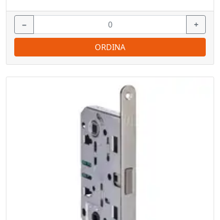
−
+
ORDINA