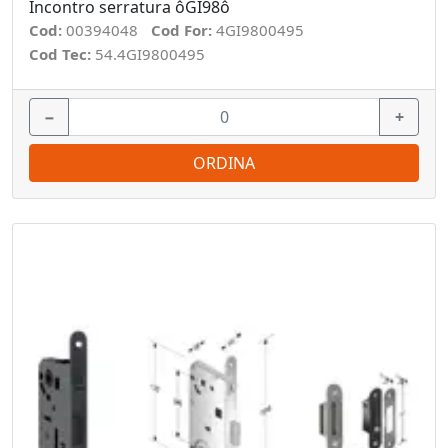
Incontro serratura ôGI98ô
Cod:
00394048
Cod For:
4GI9800495
Cod Tec:
54.4GI9800495
−
+
ORDINA