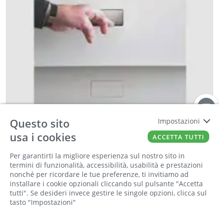
Questo sito
Impostazioni
usa i cookies
BONAITI
ACCETTA TUTTI
B-NO-HA Single: Sistema di maniglia a scomparsa
per armadi min. 27 mm, max 38 mm
Per garantirti la migliore esperienza sul nostro sito in
Cod:
00398732
Cod For:
ANOHANS105
termini di funzionalità, accessibilità, usabilità e prestazioni
nonché per ricordare le tue preferenze, ti invitiamo ad
Cod Tec:
54.ANOHANS105
installare i cookie opzionali cliccando sul pulsante "Accetta
tutti". Se desideri invece gestire le singole opzioni, clicca sul
tasto "Impostazioni"
−
+