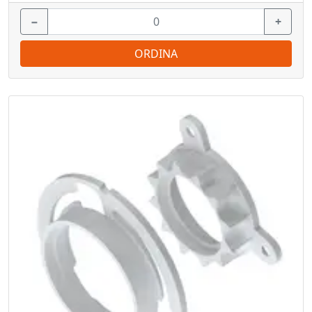
−
+
ORDINA