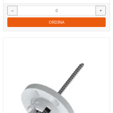
−
+
ORDINA