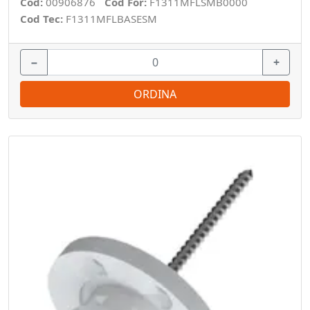
Cod:
00906876
Cod For:
F1311MFLSMB0000
Cod Tec:
F1311MFLBASESM
−
+
ORDINA