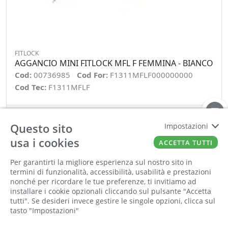
FITLOCK
AGGANCIO MINI FITLOCK MFL F FEMMINA - BIANCO
Cod:
00736985
Cod For:
F1311MFLF000000000
Cod Tec:
F1311MFLF
−
+
Questo sito
Impostazioni
usa i cookies
ORDINA
ACCETTA TUTTI
Per garantirti la migliore esperienza sul nostro sito in
Informiamo la nostra clientela che saremo
termini di funzionalità, accessibilità, usabilità e prestazioni
chiusi per la pausa estiva dall'8 al 23 agosto
nonché per ricordare le tue preferenze, ti invitiamo ad
compresi. Tutti gli ordini online ricevuti
installare i cookie opzionali cliccando sul pulsante "Accetta
durante la chiusura saranno elaborati a partire
tutti". Se desideri invece gestire le singole opzioni, clicca sul
tasto "Impostazioni"
dal 24 agosto