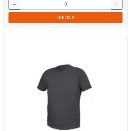
−
+
ORDINA