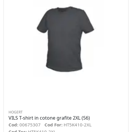
HOGERT
VILS T-shirt in cotone grafite 2XL (56)
Cod:
00675307
Cod For:
HT5K410-2XL
Cod Tec:
HT5K410-2XL