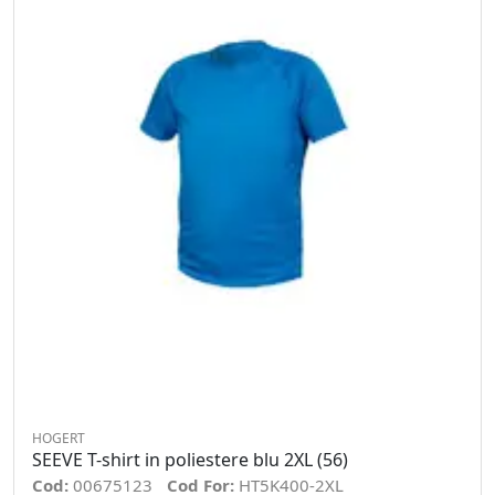
HOGERT
SEEVE T-shirt in poliestere blu 2XL (56)
Cod:
00675123
Cod For:
HT5K400-2XL