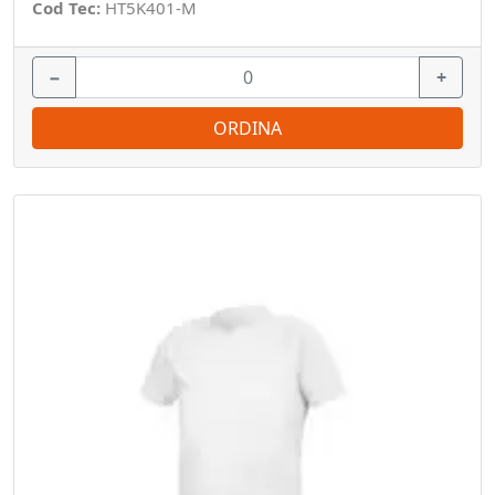
Cod Tec:
HT5K401-M
−
+
ORDINA