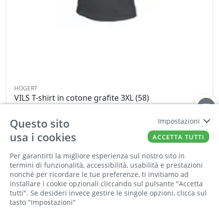
HOGERT
VILS T-shirt in cotone grafite 3XL (58)
Cod:
00675314
Cod For:
HT5K410-3XL
Questo sito
Cod Tec:
HT5K410-3XL
Impostazioni
usa i cookies
ACCETTA TUTTI
−
+
Per garantirti la migliore esperienza sul nostro sito in
Informiamo la nostra clientela che saremo
termini di funzionalità, accessibilità, usabilità e prestazioni
chiusi per la pausa estiva dall'8 al 23 agosto
ORDINA
nonché per ricordare le tue preferenze, ti invitiamo ad
compresi. Tutti gli ordini online ricevuti
installare i cookie opzionali cliccando sul pulsante "Accetta
durante la chiusura saranno elaborati a partire
tutti". Se desideri invece gestire le singole opzioni, clicca sul
tasto "Impostazioni"
dal 24 agosto