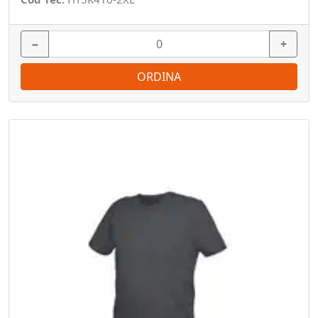
−
+
ORDINA