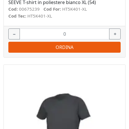
SEEVE T-shirt in poliestere bianco XL (54)
Cod:
00675239
Cod For:
HT5K401-XL
Cod Tec:
HT5K401-XL
−
+
ORDINA