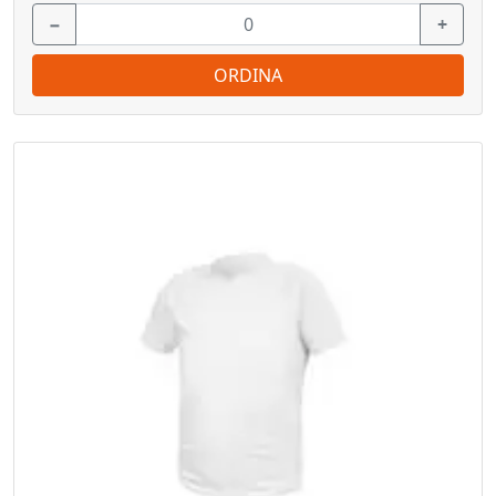
−
+
ORDINA