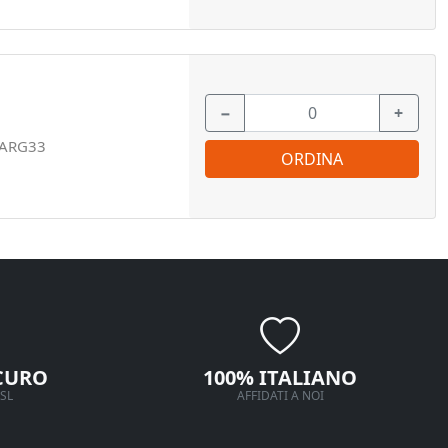
−
+
.ARG33
ORDINA
CURO
100% ITALIANO
SL
AFFIDATI A NOI