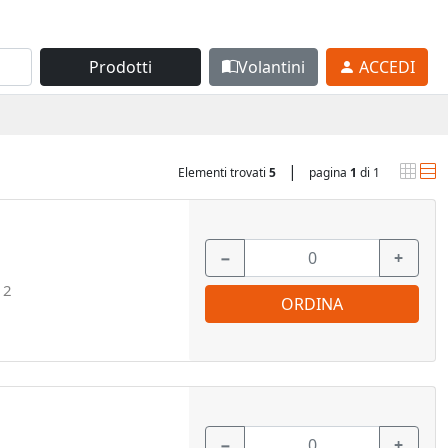
Prodotti
Volantini
ACCEDI
|
Elementi trovati
5
pagina
1
di 1
−
+
12
ORDINA
−
+