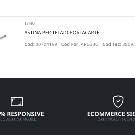
TEMO
ASTINA PER TELAIO PORTACARTEL.
Cod:
00704199
Cod For:
ARG33G
Cod Tec:
3809
0% RESPONSIVE
ECOMMERCE SI
CQUISTA DA MOBILE
DATI PROTETTI CON S