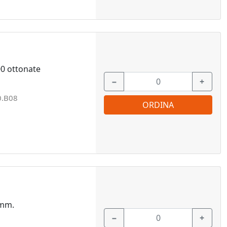
00 ottonate
−
+
0.B08
ORDINA
 mm.
−
+