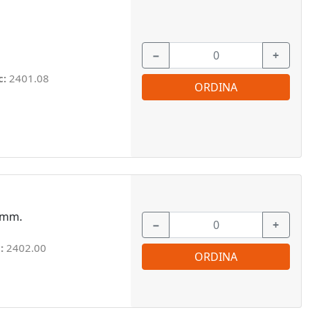
−
+
c:
2401.08
ORDINA
5 mm.
−
+
c:
2402.00
ORDINA