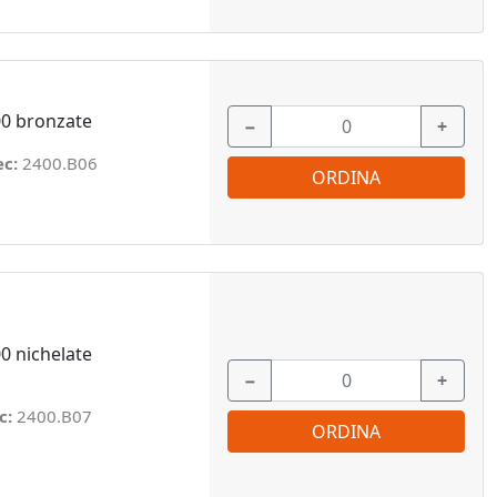
00 bronzate
−
+
ec:
2400.B06
ORDINA
0 nichelate
−
+
c:
2400.B07
ORDINA