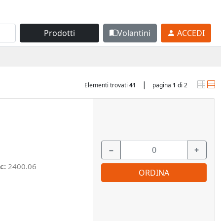
Prodotti
Volantini
ACCEDI
|
Elementi trovati
41
pagina
1
di 2
−
+
c:
2400.06
ORDINA