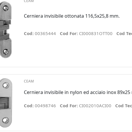
CEAM
Cerniera invisibile ottonata 116,5x25,8 mm.
Cod:
00365444
Cod For:
CI000831OTT00
Cod Te
CEAM
Cerniera invisibile in nylon ed acciaio inox 89x2
Cod:
00498746
Cod For:
CI002010ACI00
Cod Te