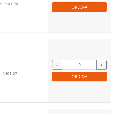
c:
2401.06
ORDINA
−
+
c:
2401.07
ORDINA