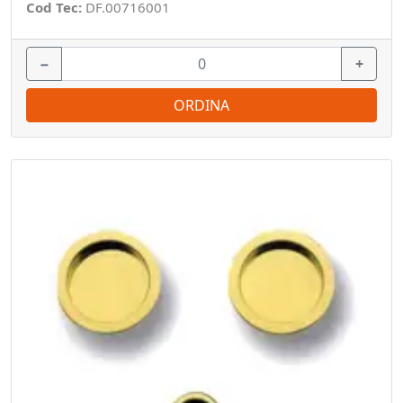
Cod Tec:
DF.00716001
−
+
ORDINA