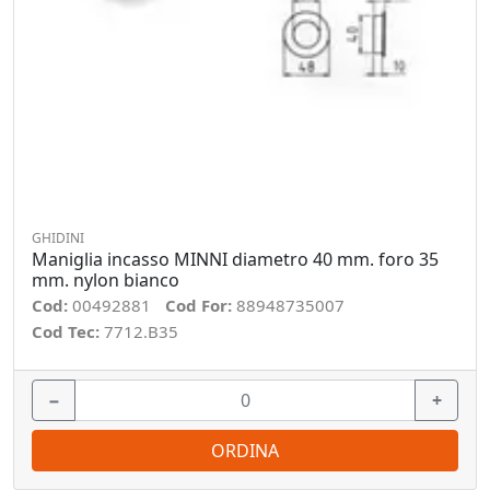
GHIDINI
Maniglia incasso MINNI diametro 40 mm. foro 35
mm. nylon bianco
Cod:
00492881
Cod For:
88948735007
Cod Tec:
7712.B35
−
+
ORDINA