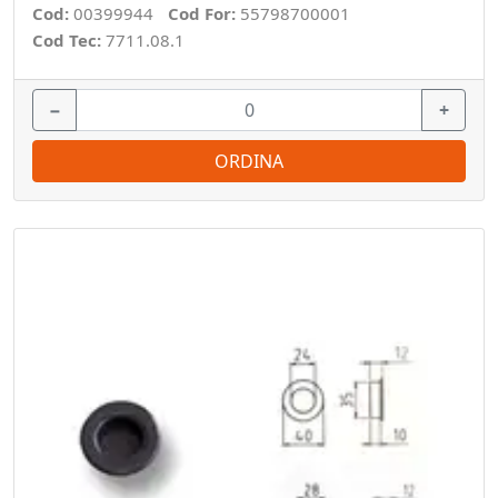
Cod:
00399944
Cod For:
55798700001
Cod Tec:
7711.08.1
−
+
ORDINA