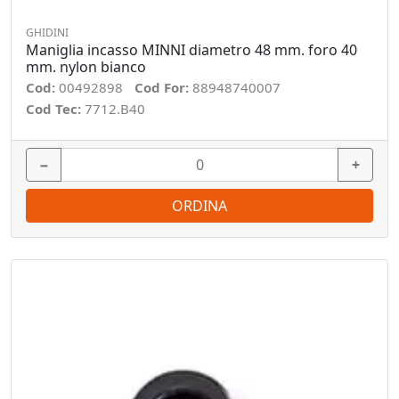
GHIDINI
Maniglia incasso MINNI diametro 48 mm. foro 40
mm. nylon bianco
Cod:
00492898
Cod For:
88948740007
Cod Tec:
7712.B40
−
+
ORDINA