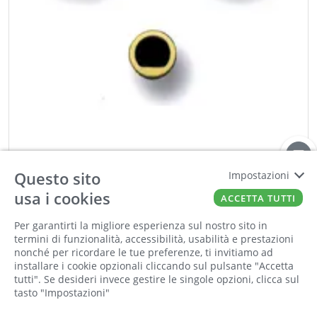
GHIDINI
Questo sito
Impostazioni
Kit scorrimento tondo foro PATENT cromato
usa i cookies
satinato
ACCETTA TUTTI
Cod:
00489034
Cod For:
6GM98717013
Per garantirti la migliore esperienza sul nostro sito in
Cod Tec:
DF.0717003
termini di funzionalità, accessibilità, usabilità e prestazioni
nonché per ricordare le tue preferenze, ti invitiamo ad
installare i cookie opzionali cliccando sul pulsante "Accetta
−
+
tutti". Se desideri invece gestire le singole opzioni, clicca sul
tasto "Impostazioni"
ORDINA