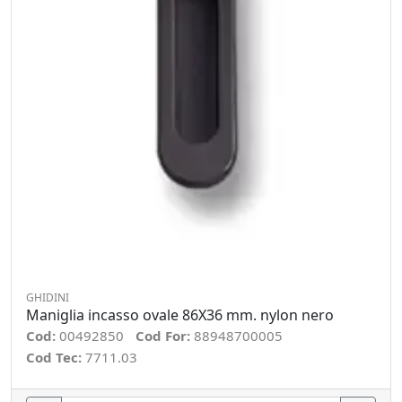
GHIDINI
Maniglia incasso ovale 86X36 mm. nylon nero
Cod:
00492850
Cod For:
88948700005
Cod Tec:
7711.03