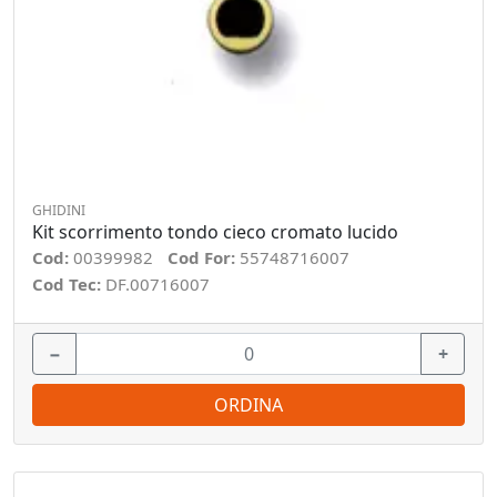
GHIDINI
Kit scorrimento tondo cieco cromato lucido
Cod:
00399982
Cod For:
55748716007
Cod Tec:
DF.00716007
−
+
ORDINA