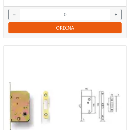
−
+
ORDINA