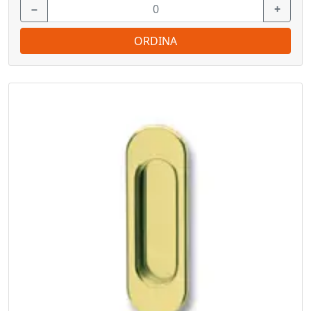
−
+
ORDINA