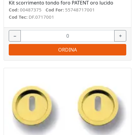
Kit scorrimento tondo foro PATENT oro lucido
Cod:
00487375
Cod For:
55748717001
Cod Tec:
DF.0717001
−
+
ORDINA