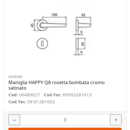
GHIDINI
Maniglia HAPPY Q8 rosetta bombata cromo
satinato
Cod:
00489027
Cod For:
6DF03281013
Cod Tec:
DF.01281003
−
+