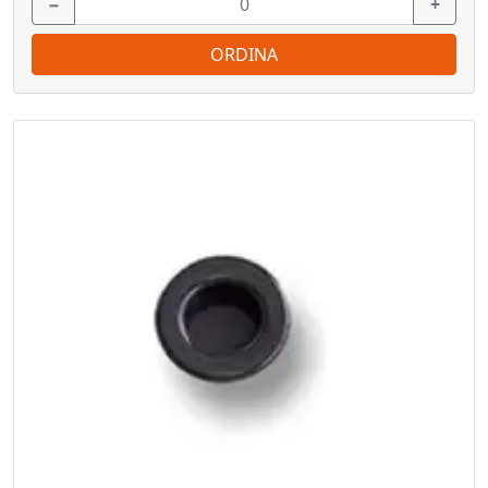
−
+
ORDINA