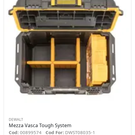
DEWALT
Mezza Vasca Tough System
Cod:
00899574
Cod For:
DWST08035-1