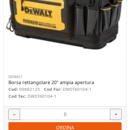
DEWALT
Borsa rettangolare 20" ampia apertura
Cod:
00882125
Cod For:
DWST60104-1
Cod Tec:
DWST60104-1
−
+
ORDINA