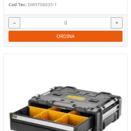
Cod Tec:
DWST08035-1
−
+
ORDINA