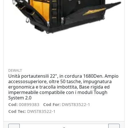
DEWALT
Unità portautensili 22", in cordura 1680Den. Ampio
accessosuperiore, oltre 50 tasche, impugnatura
ergonomica e tracolla imbottita, Base rigida ed
impermeabile compatibile con i moduli Tough
System 2.0
Cod:
00899383
Cod For:
DWST83522-1
Cod Tec:
DWST83522-1