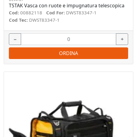
TSTAK Vasca con ruote e impugnatura telescopica
Cod:
00882118
Cod For:
DWST83347-1
Cod Tec:
DWST83347-1
−
+
ORDINA