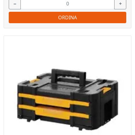
−
+
ORDINA