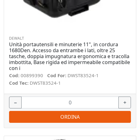
DEWALT
Unità portautensili e minuterie 11", in cordura
1680Den. Accesso da entrambe i lati, oltre 25
tasche, doppia impugnatura ergonomica e tracolla
imbottita, Base rigida ed impermeabile compatibile
con i
Cod:
00899390
Cod For:
DWST83524-1
Cod Tec:
DWST83524-1
−
+
ORDINA