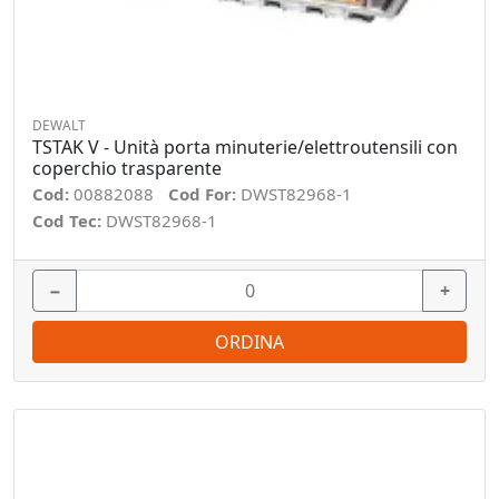
DEWALT
TSTAK V - Unità porta minuterie/elettroutensili con
coperchio trasparente
Cod:
00882088
Cod For:
DWST82968-1
Cod Tec:
DWST82968-1
−
+
ORDINA