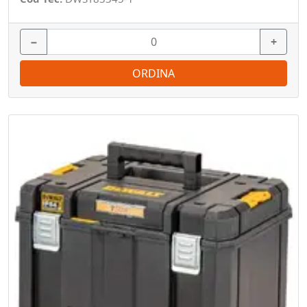
−
+
ORDINA