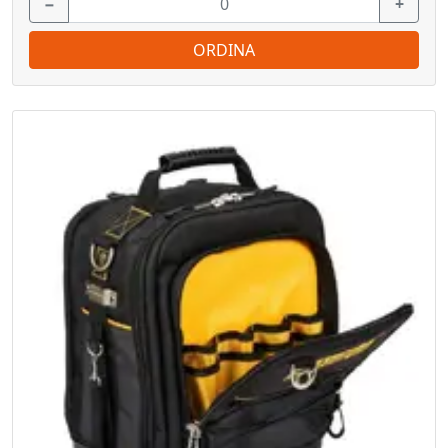
−
+
ORDINA