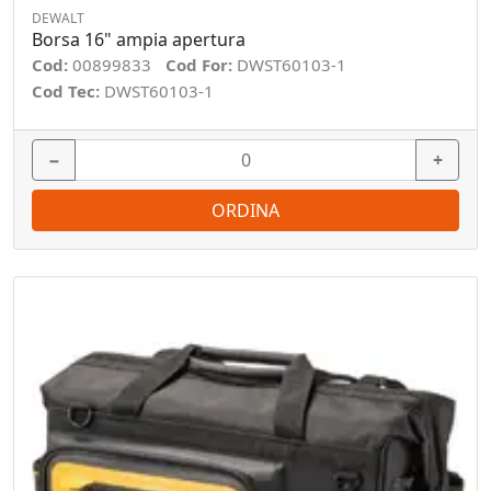
DEWALT
Borsa 16" ampia apertura
Cod:
00899833
Cod For:
DWST60103-1
Cod Tec:
DWST60103-1
−
+
ORDINA