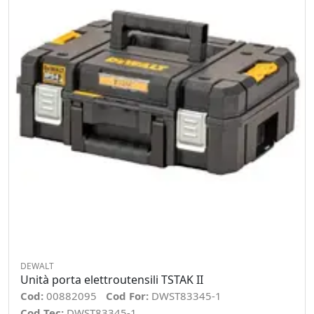
DEWALT
Unità porta elettroutensili TSTAK II
Cod:
00882095
Cod For:
DWST83345-1
Cod Tec:
DWST83345-1