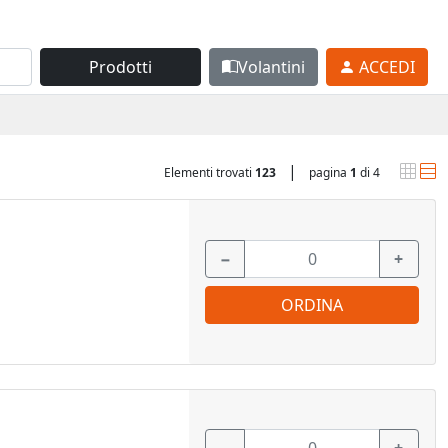
Prodotti
Volantini
ACCEDI
|
Elementi trovati
123
pagina
1
di 4
−
+
ORDINA