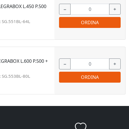
 LEGRABOX L.450 P.500
−
+
:
SG.551BL-64L
ORDINA
EGRABOX L.600 P.500 +
−
+
:
SG.553BL-80L
ORDINA