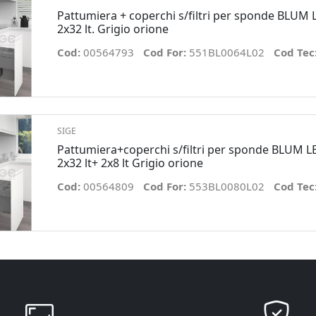
Pattumiera + coperchi s/filtri per sponde BLUM
2x32 lt. Grigio orione
Cod:
00564793
Cod For:
551BL0064L02
Cod Tec
SIGE
Pattumiera+coperchi s/filtri per sponde BLUM L
2x32 lt+ 2x8 lt Grigio orione
Cod:
00564809
Cod For:
553BL0080L02
Cod Tec