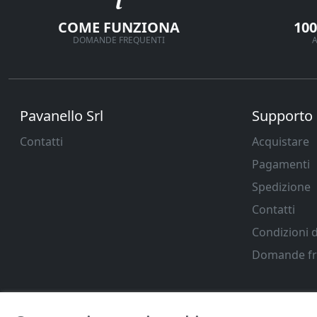
COME FUNZIONA
10
DOMANDE FREQUENTI
A
Pavanello Srl
Supporto
Contatti
Acquistare
Pagamenti
Spedizione
Contatti
Condizioni d
Domande fr