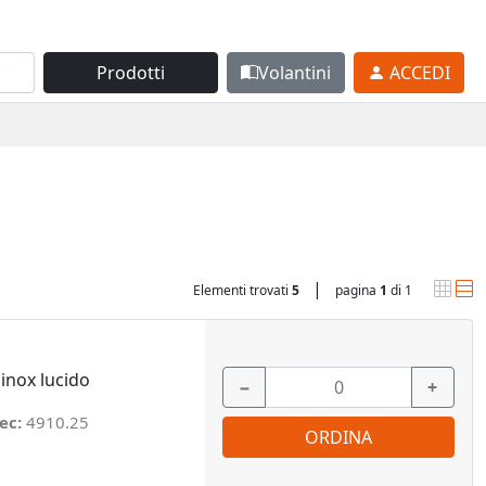
Prodotti
Volantini
ACCEDI
|
Elementi trovati
5
pagina
1
di 1
 inox lucido
−
+
ec:
4910.25
ORDINA