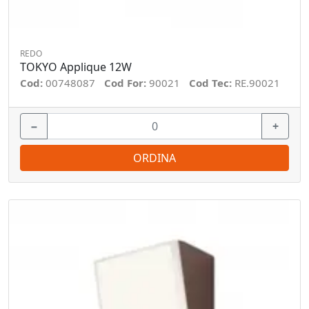
REDO
TOKYO Applique 12W
Cod:
00748087
Cod For:
90021
Cod Tec:
RE.90021
−
+
ORDINA