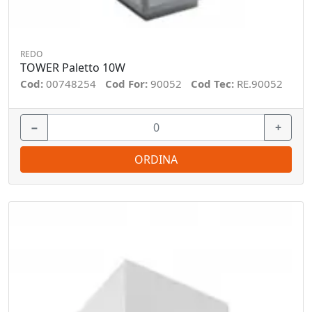
REDO
TOWER Paletto 10W
Cod:
00748254
Cod For:
90052
Cod Tec:
RE.90052
−
+
ORDINA