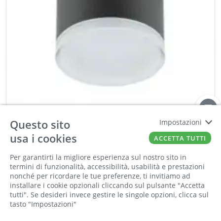
Questo sito
Impostazioni
usa i cookies
ACCETTA TUTTI
REDO
Per garantirti la migliore esperienza sul nostro sito in
AKRON Plafoniera 9W
termini di funzionalità, accessibilità, usabilità e prestazioni
Cod:
00740975
Cod For:
90107
Cod Tec:
RE.90107
nonché per ricordare le tue preferenze, ti invitiamo ad
installare i cookie opzionali cliccando sul pulsante "Accetta
tutti". Se desideri invece gestire le singole opzioni, clicca sul
−
+
tasto "Impostazioni"