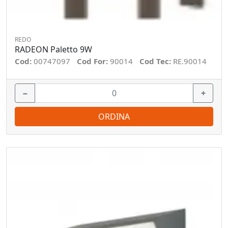
REDO
RADEON Paletto 9W
Cod:
00747097
Cod For:
90014
Cod Tec:
RE.90014
−
+
ORDINA