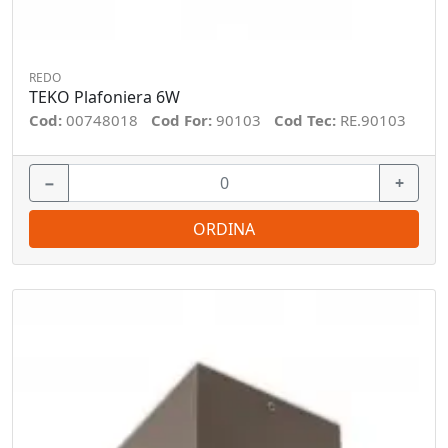
REDO
TEKO Plafoniera 6W
Cod:
00748018
Cod For:
90103
Cod Tec:
RE.90103
−
+
ORDINA