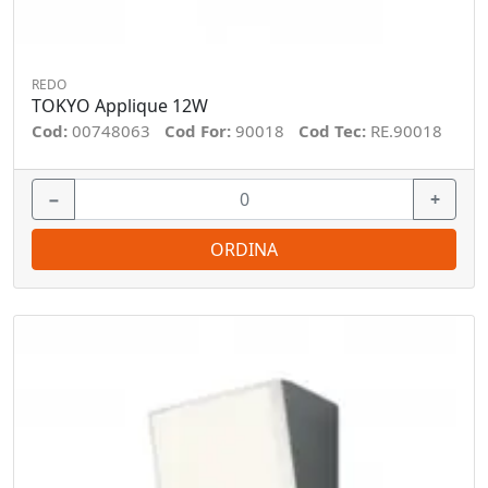
REDO
TOKYO Applique 12W
Cod:
00748063
Cod For:
90018
Cod Tec:
RE.90018
−
+
ORDINA