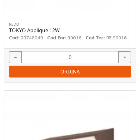
REDO
TOKYO Applique 12W
Cod:
00748049
Cod For:
90016
Cod Tec:
RE.90016
−
+
ORDINA