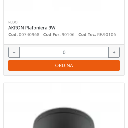
REDO
AKRON Plafoniera 9W
Cod:
00740968
Cod For:
90106
Cod Tec:
RE.90106
−
+
ORDINA