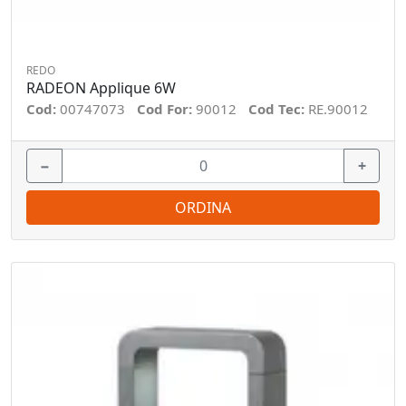
REDO
RADEON Applique 6W
Cod:
00747073
Cod For:
90012
Cod Tec:
RE.90012
−
+
ORDINA