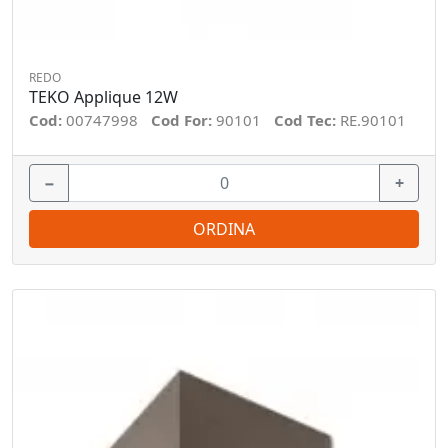
REDO
TEKO Applique 12W
Cod:
00747998
Cod For:
90101
Cod Tec:
RE.90101
−
+
ORDINA