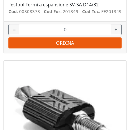
Festool Fermi a espansione SV-SA D14/32
Cod:
00808378
Cod For:
201349
Cod Tec:
FE201349
−
+
ORDINA