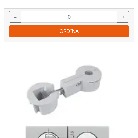
−
+
ORDINA