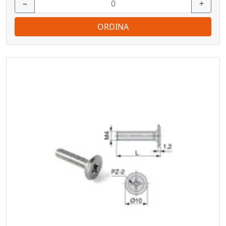
−
+
ORDINA