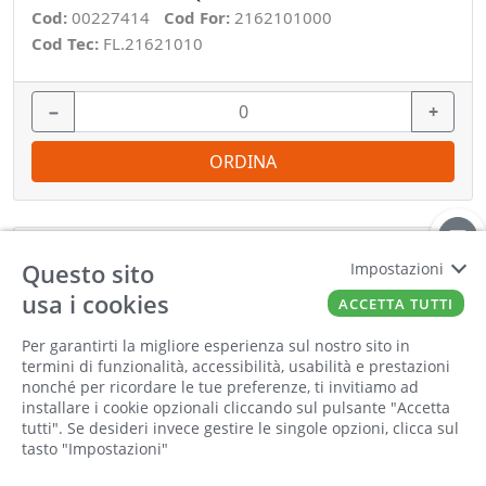
Cod:
00227414
Cod For:
2162101000
Cod Tec:
FL.21621010
−
+
ORDINA
Questo sito
Impostazioni
usa i cookies
ACCETTA TUTTI
Per garantirti la migliore esperienza sul nostro sito in
Informiamo la nostra clientela che saremo
termini di funzionalità, accessibilità, usabilità e prestazioni
chiusi per la pausa estiva dall'8 al 23 agosto
nonché per ricordare le tue preferenze, ti invitiamo ad
compresi. Tutti gli ordini online ricevuti
installare i cookie opzionali cliccando sul pulsante "Accetta
durante la chiusura saranno elaborati a partire
tutti". Se desideri invece gestire le singole opzioni, clicca sul
tasto "Impostazioni"
dal 24 agosto