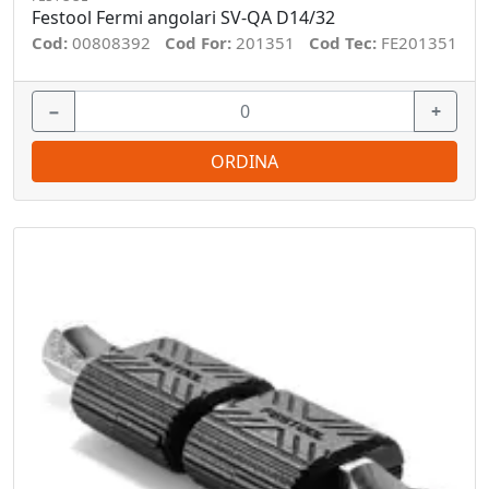
Festool Fermi angolari SV-QA D14/32
Cod:
00808392
Cod For:
201351
Cod Tec:
FE201351
−
+
ORDINA