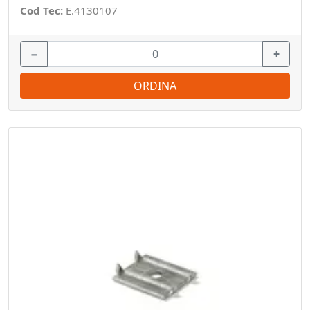
Cod Tec:
E.4130107
−
+
ORDINA