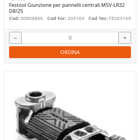
Festool Giunzione per pannelli centrali MSV-LR32
D8/25
Cod:
00808866
Cod For:
203169
Cod Tec:
FE203169
−
+
ORDINA