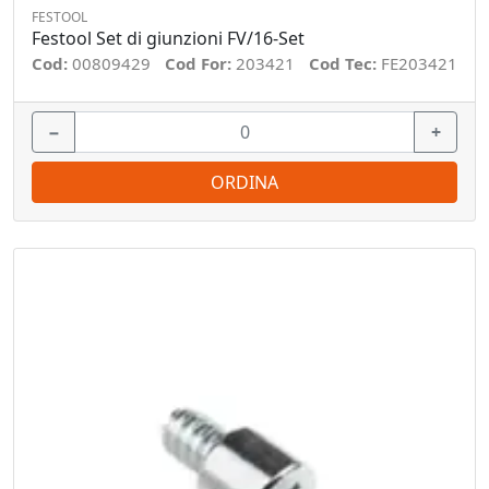
FESTOOL
Festool Set di giunzioni FV/16-Set
Cod:
00809429
Cod For:
203421
Cod Tec:
FE203421
−
+
ORDINA