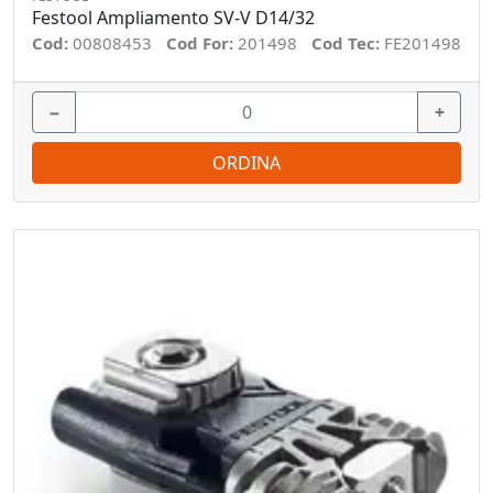
Festool Ampliamento SV-V D14/32
Cod:
00808453
Cod For:
201498
Cod Tec:
FE201498
−
+
ORDINA