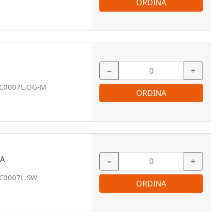
ORDINA
−
+
C0007L.OG-M
ORDINA
TA
−
+
C0007L.SW
ORDINA