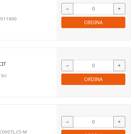
−
+
N511600
ORDINA
CIT
−
+
1SU
ORDINA
−
+
C0007L.CS-M