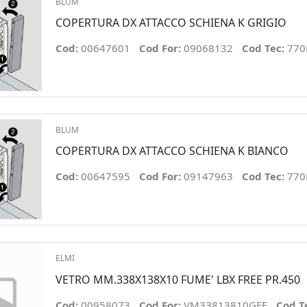
BLUM
COPERTURA DX ATTACCO SCHIENA K GRIGIO
Cod:
00647601
Cod For:
09068132
Cod Tec:
770
BLUM
COPERTURA DX ATTACCO SCHIENA K BIANCO
Cod:
00647595
Cod For:
09147963
Cod Tec:
770
ELMI
VETRO MM.338X138X10 FUME' LBX FREE PR.450
Cod:
00958073
Cod For:
VM33813810GEF
Cod T