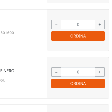
−
+
N501600
ORDINA
TE NERO
−
+
0SU
ORDINA