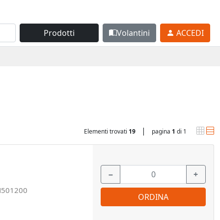
Prodotti
Volantini
ACCEDI
|
Elementi trovati
19
pagina
1
di 1
−
+
N501200
ORDINA