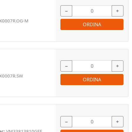
−
+
K0007R.OG-M
ORDINA
−
+
K0007R.SW
ORDINA
−
+
ec:
VM33813810GEF