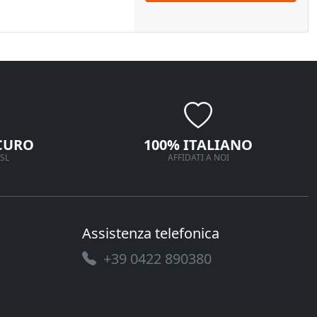
CURO
100% ITALIANO
SL
AFFIDATI A NOI
Assistenza telefonica
+39 0422 890380