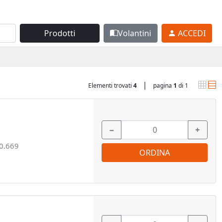
Prodotti
Volantini
ACCEDI
|
Elementi trovati
4
pagina
1
di 1
−
+
0.669
ORDINA