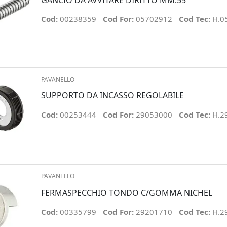
GANCIO DA AVVITARE DIRITTO MM.55
Cod:
00238359
Cod For:
05702912
Cod Tec:
H.0
PAVANELLO
SUPPORTO DA INCASSO REGOLABILE
Cod:
00253444
Cod For:
29053000
Cod Tec:
H.2
PAVANELLO
FERMASPECCHIO TONDO C/GOMMA NICHEL
Cod:
00335799
Cod For:
29201710
Cod Tec:
H.2