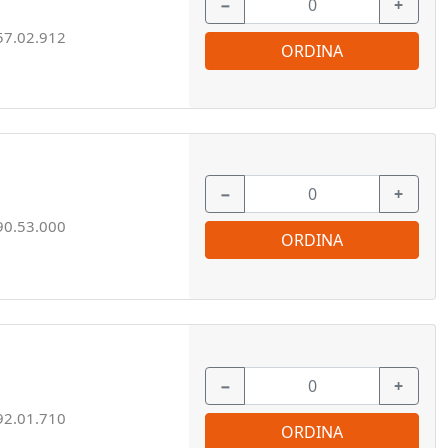
−
+
57.02.912
ORDINA
−
+
90.53.000
ORDINA
−
+
92.01.710
ORDINA