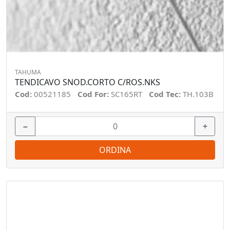
TAHUMA
TENDICAVO SNOD.CORTO C/ROS.NKS
Cod:
00521185
Cod For:
SC165RT
Cod Tec:
TH.103B
−
+
ORDINA