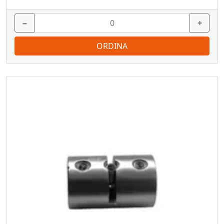
−
+
ORDINA