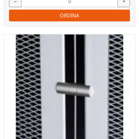
−
+
ORDINA