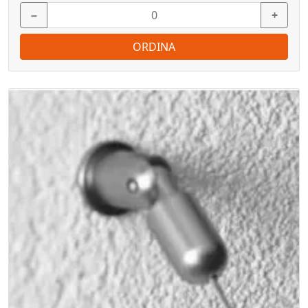
−
+
ORDINA