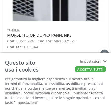
TAHUMA
MORSETTO OR.DOPP.X PANN. NKS
Cod:
00515726
Cod For:
MR16075I2T
Cod Tec:
TH.304A
Questo sito
Impostazioni
−
+
usa i cookies
ACCETTA TUTTI
ORDINA
Per garantirti la migliore esperienza sul nostro sito in
termini di funzionalità, accessibilità, usabilità e prestazioni
nonché per ricordare le tue preferenze, ti invitiamo ad
installare i cookie opzionali cliccando sul pulsante "Accetta
tutti". Se desideri invece gestire le singole opzioni, clicca sul
tasto "Impostazioni"