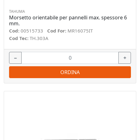
TAHUMA
Morsetto orientabile per pannelli max. spessore 6
mm.
Cod:
00515733
Cod For:
MR16075IT
Cod Tec:
TH.303A
−
+
ORDINA