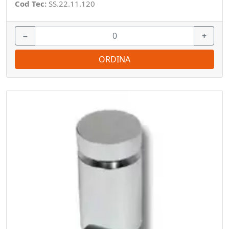
Cod Tec:
SS.22.11.120
−
+
ORDINA