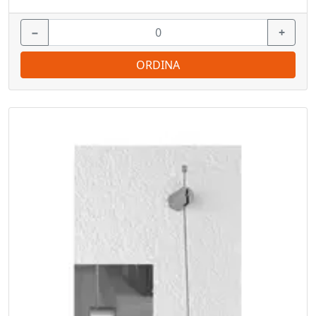
−
+
ORDINA