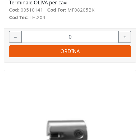
Terminale OLIVA per cavi
Cod:
00510141
Cod For:
MF08205BK
Cod Tec:
TH.204
−
+
ORDINA