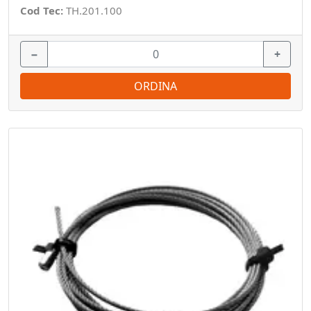
Cod Tec:
TH.201.100
−
+
ORDINA