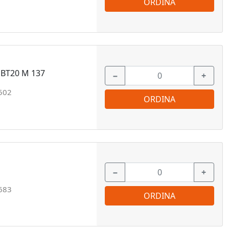
ORDINA
 BT20 M 137
−
+
502
ORDINA
−
+
683
ORDINA