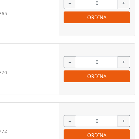
−
+
765
ORDINA
−
+
770
ORDINA
−
+
772
ORDINA