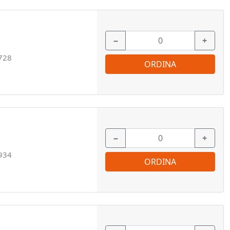
−
+
728
ORDINA
−
+
934
ORDINA