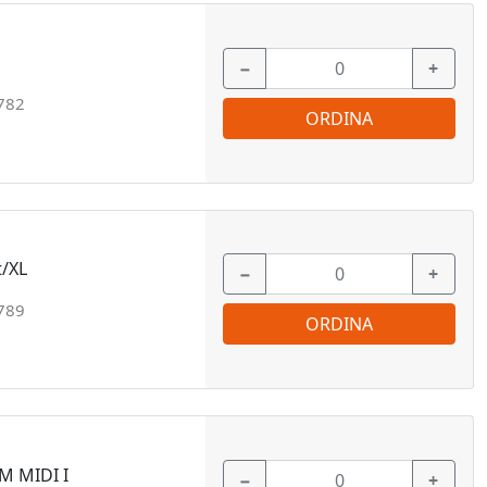
−
+
782
ORDINA
t/XL
−
+
789
ORDINA
M MIDI I
−
+