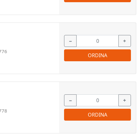
−
+
776
ORDINA
−
+
778
ORDINA