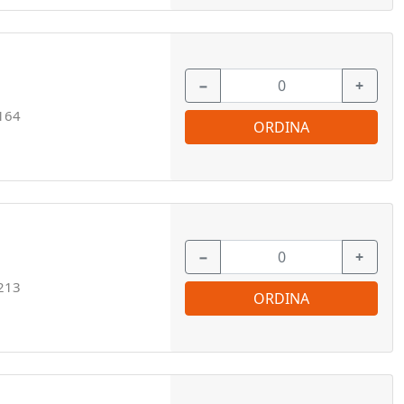
−
+
164
ORDINA
−
+
213
ORDINA