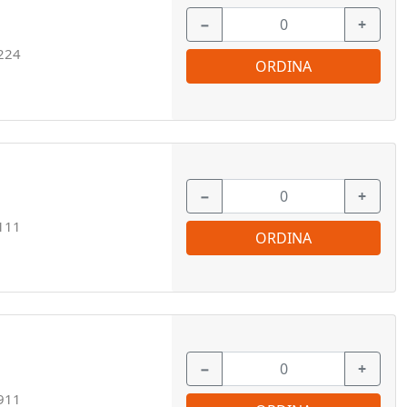
−
+
224
ORDINA
−
+
111
ORDINA
−
+
911