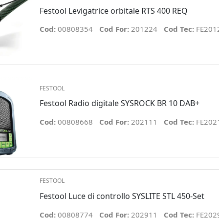
Festool Levigatrice orbitale RTS 400 REQ
Cod:
00808354
Cod For:
201224
Cod Tec:
FE201
FESTOOL
Festool Radio digitale SYSROCK BR 10 DAB+
Cod:
00808668
Cod For:
202111
Cod Tec:
FE202
FESTOOL
Festool Luce di controllo SYSLITE STL 450-Set
Cod:
00808774
Cod For:
202911
Cod Tec:
FE202