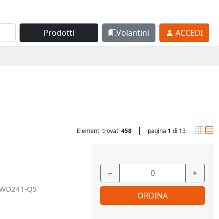
Prodotti
Volantini
ACCEDI
|
Elementi trovati
458
pagina
1
di 13
−
+
WD241-QS
ORDINA