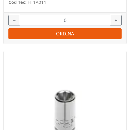
Cod Tec:
HT1A011
−
+
ORDINA