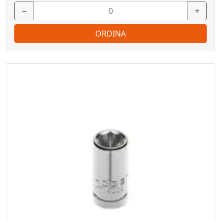
−
+
ORDINA