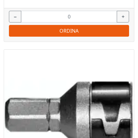
−
+
ORDINA