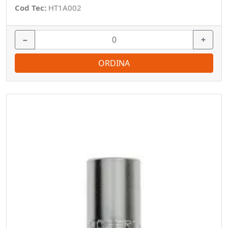
Cod Tec:
HT1A002
−
+
ORDINA