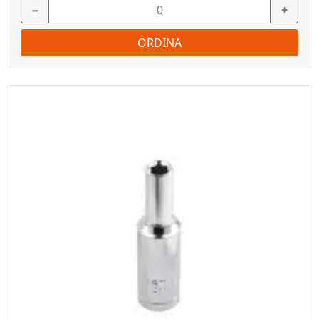
−
+
ORDINA