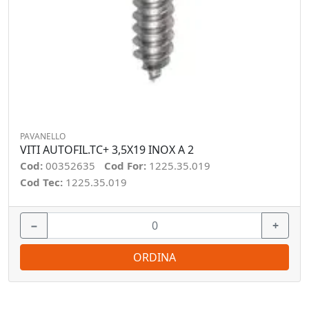
PAVANELLO
VITI AUTOFIL.TC+ 3,5X19 INOX A 2
Cod:
00352635
Cod For:
1225.35.019
Cod Tec:
1225.35.019
−
+
ORDINA