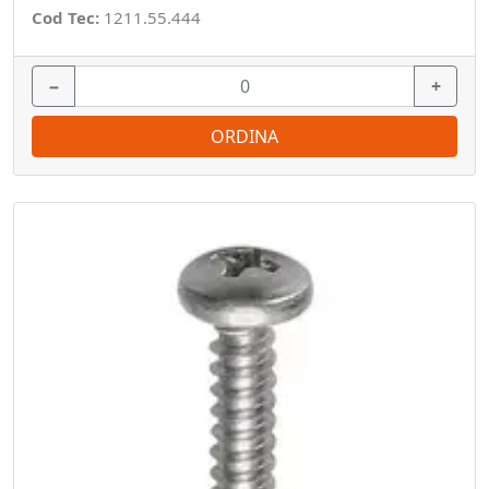
Cod Tec:
1211.55.444
−
+
ORDINA