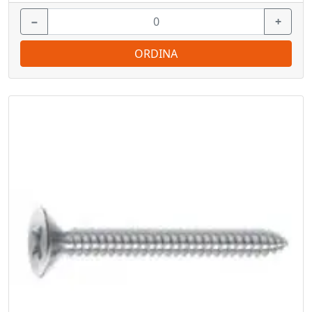
−
+
ORDINA