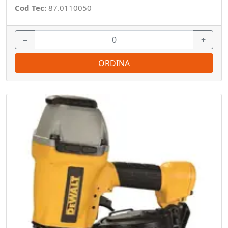
Cod Tec:
87.0110050
−
+
ORDINA