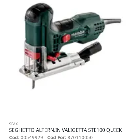
SPAX
SEGHETTO ALTERN.IN VALIGETTA STE100 QUICK
Cod:
00549929
Cod For:
870110050