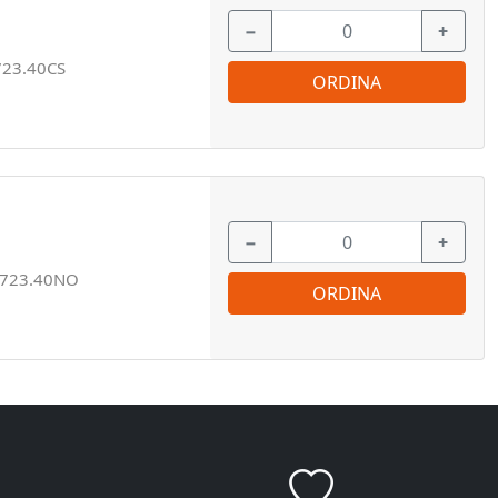
−
+
723.40CS
ORDINA
−
+
723.40NO
ORDINA