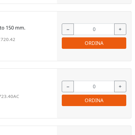
nto 150 mm.
−
+
2720.42
ORDINA
−
+
723.40AC
ORDINA