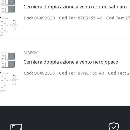
Cerniera doppia azione a vento cromo satinato
Cod:
00492829
Cod For:
87CS155-40
Cod Tec:
2
ALDEGHI
Cerniera doppia azione a vento nero opaco
Cod:
00492836
Cod For:
87NO155-40
Cod Tec:
2