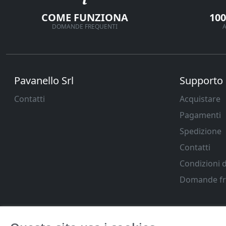
COME FUNZIONA
10
DOMANDE FREQUENTI
A
Pavanello Srl
Supporto
Contatti
Acquistare
Pagamenti
Spedizione
Contatti
Condizioni d
Domande fr