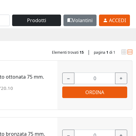
Prodotti
Volantini
ACCEDI
|
Elementi trovati
15
pagina
1
di 1
to ottonata 75 mm.
−
+
720.10
ORDINA
nto bronzata 75 mm.
−
+