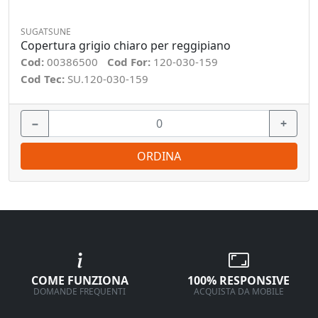
SUGATSUNE
Copertura grigio chiaro per reggipiano
Cod:
00386500
Cod For:
120-030-159
Cod Tec:
SU.120-030-159
−
+
ORDINA
COME FUNZIONA
100% RESPONSIVE
DOMANDE FREQUENTI
ACQUISTA DA MOBILE