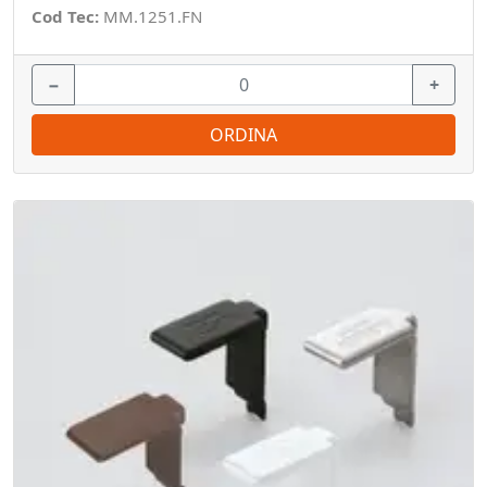
Cod Tec:
MM.1251.FN
−
+
ORDINA