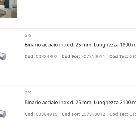
GFS
Binario acciaio inox d. 25 mm, Lunghezza 1800
Cod:
00384902
Cod For:
E07S10011
Cod Tec:
GF
GFS
Binario acciaio inox d. 25 mm, Lunghezza 2100
Cod:
00384919
Cod For:
E07S10012
Cod Tec:
GF