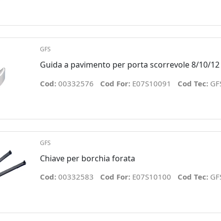
GFS
Guida a pavimento per porta scorrevole 8/10/1
Cod:
00332576
Cod For:
E07S10091
Cod Tec:
GF
GFS
Chiave per borchia forata
Cod:
00332583
Cod For:
E07S10100
Cod Tec:
GF