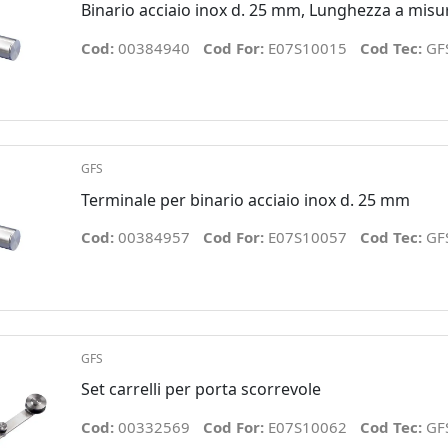
Binario acciaio inox d. 25 mm, Lunghezza a mi
Cod:
00384940
Cod For:
E07S10015
Cod Tec:
GF
GFS
Terminale per binario acciaio inox d. 25 mm
Cod:
00384957
Cod For:
E07S10057
Cod Tec:
GF
GFS
Set carrelli per porta scorrevole
Cod:
00332569
Cod For:
E07S10062
Cod Tec:
GF