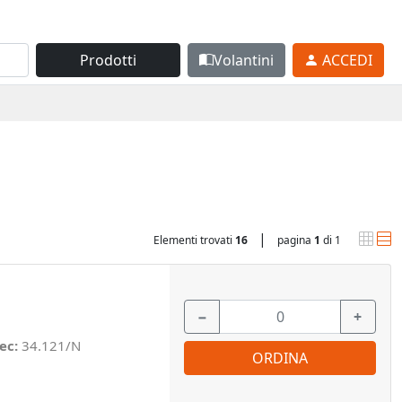
Prodotti
Volantini
ACCEDI
|
Elementi trovati
16
pagina
1
di 1
−
+
ec:
34.121/N
ORDINA