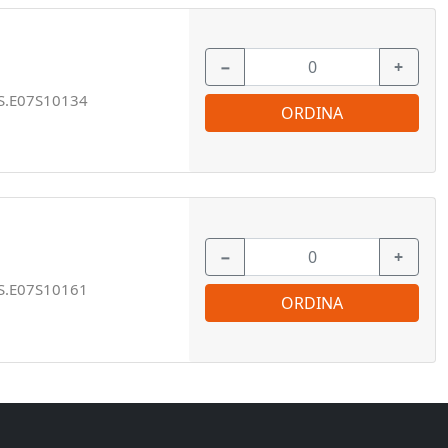
−
+
S.E07S10134
ORDINA
−
+
S.E07S10161
ORDINA