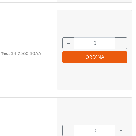
−
+
 Tec:
34.2560.30AA
ORDINA
−
+