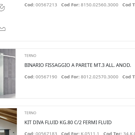
Cod:
00567213
Cod For:
8150.02560.3000
Cod T
TERNO
BINARIO FISSAGGIO A PARETE MT.3 ALL. ANOD.
Cod:
00567190
Cod For:
8012.02570.3000
Cod T
TERNO
KIT DIVA FLUID KG.80 C/2 FERMI FLUID
Cod:
00567183
Cod For:
K.0511.1
Cod Tec:
34.K.