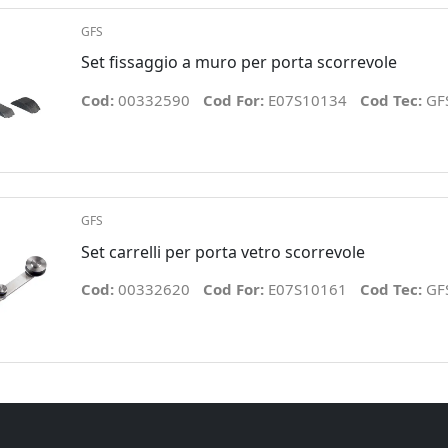
GFS
Set fissaggio a muro per porta scorrevole
Cod:
00332590
Cod For:
E07S10134
Cod Tec:
GF
GFS
Set carrelli per porta vetro scorrevole
Cod:
00332620
Cod For:
E07S10161
Cod Tec:
GF