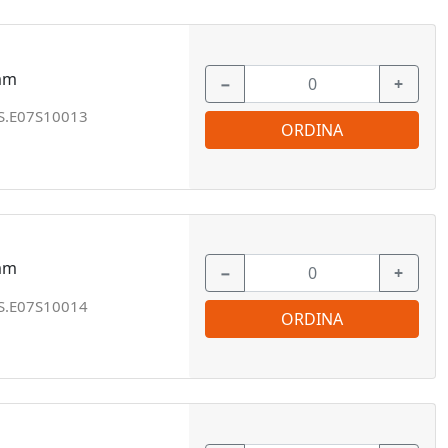
 mm
−
+
S.E07S10013
ORDINA
 mm
−
+
S.E07S10014
ORDINA