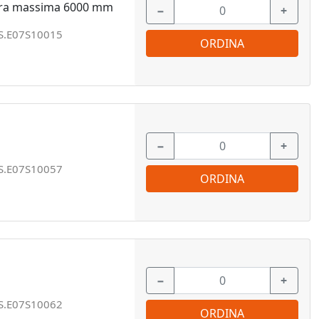
sura massima 6000 mm
−
+
S.E07S10015
ORDINA
−
+
S.E07S10057
ORDINA
−
+
S.E07S10062
ORDINA