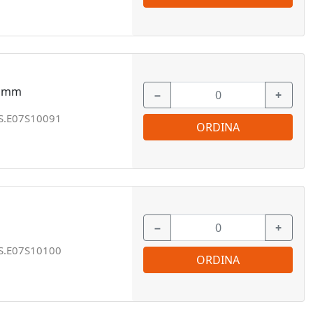
2 mm
−
+
S.E07S10091
ORDINA
−
+
S.E07S10100
ORDINA