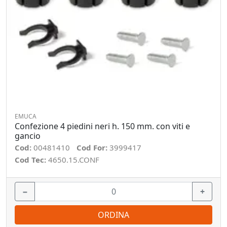
EMUCA
Confezione 4 piedini neri h. 150 mm. con viti e
gancio
Cod:
00481410
Cod For:
3999417
Cod Tec:
4650.15.CONF
−
+
ORDINA