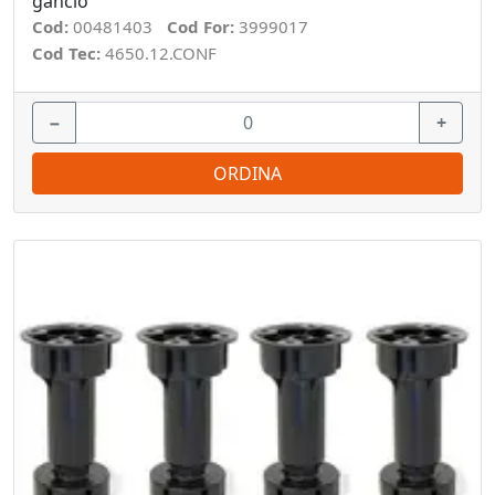
gancio
Cod:
00481403
Cod For:
3999017
Cod Tec:
4650.12.CONF
−
+
ORDINA