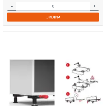
−
+
ORDINA