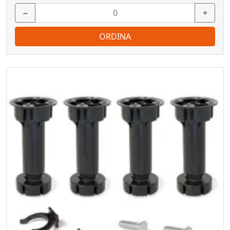
−
+
ORDINA