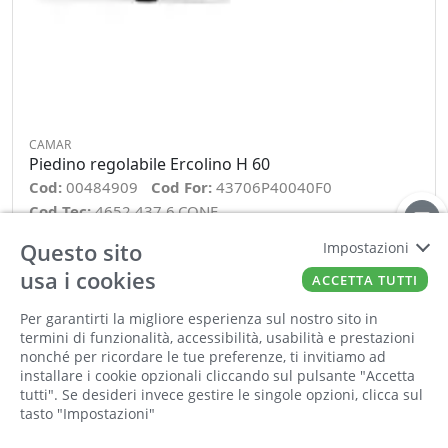
CAMAR
Piedino regolabile Ercolino H 60
Cod:
00484909
Cod For:
43706P40040F0
Cod Tec:
4652.437.6.CONF
Questo sito
Impostazioni
−
+
usa i cookies
ACCETTA TUTTI
ORDINA
Per garantirti la migliore esperienza sul nostro sito in
Informiamo la nostra clientela che saremo
termini di funzionalità, accessibilità, usabilità e prestazioni
chiusi per la pausa estiva dall'8 al 23 agosto
nonché per ricordare le tue preferenze, ti invitiamo ad
compresi. Tutti gli ordini online ricevuti
installare i cookie opzionali cliccando sul pulsante "Accetta
durante la chiusura saranno elaborati a partire
tutti". Se desideri invece gestire le singole opzioni, clicca sul
tasto "Impostazioni"
dal 24 agosto