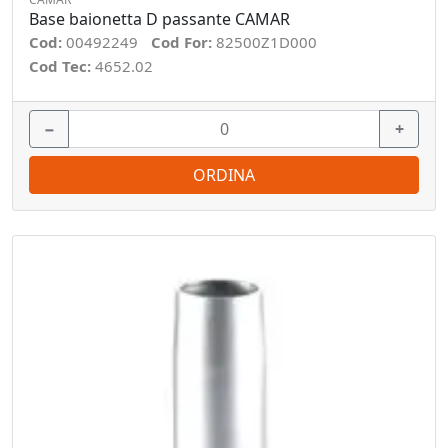
Base baionetta D passante CAMAR
Cod:
00492249
Cod For:
82500Z1D000
Cod Tec:
4652.02
−
+
ORDINA