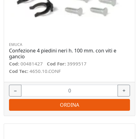
EMUCA
Confezione 4 piedini neri h. 100 mm. con viti e
gancio
Cod:
00481427
Cod For:
3999517
Cod Tec:
4650.10.CONF
−
+
ORDINA