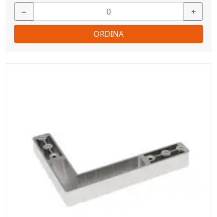
−
+
ORDINA