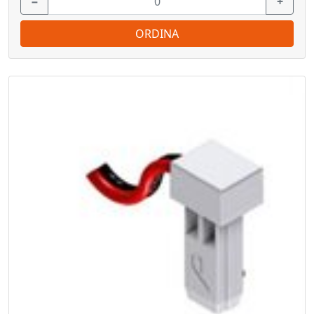
−
+
ORDINA