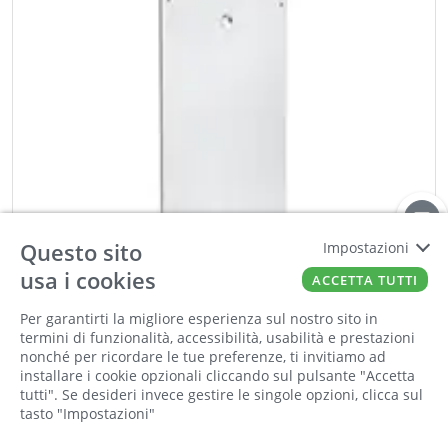
Questo sito
Impostazioni
usa i cookies
ACCETTA TUTTI
Per garantirti la migliore esperienza sul nostro sito in
Informiamo la nostra clientela che saremo
termini di funzionalità, accessibilità, usabilità e prestazioni
chiusi per la pausa estiva dall'8 al 23 agosto
nonché per ricordare le tue preferenze, ti invitiamo ad
compresi. Tutti gli ordini online ricevuti
METALIKA
installare i cookie opzionali cliccando sul pulsante "Accetta
Supporto ambidestro per SERVETTO alluminio
durante la chiusura saranno elaborati a partire
tutti". Se desideri invece gestire le singole opzioni, clicca sul
verniciato
tasto "Impostazioni"
dal 24 agosto
Cod:
00394444
Cod For:
VS12.VA
Cod Tec:
VS12.VA