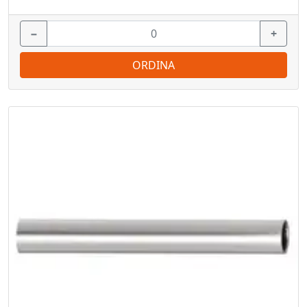
−
+
ORDINA