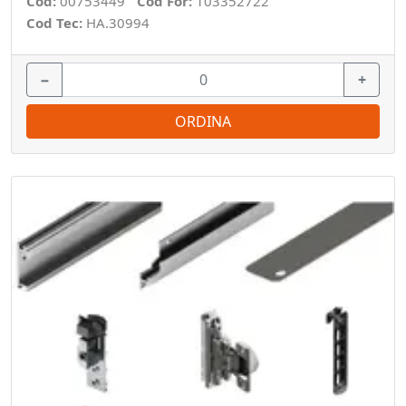
Cod:
00753449
Cod For:
103352722
Cod Tec:
HA.30994
−
+
ORDINA