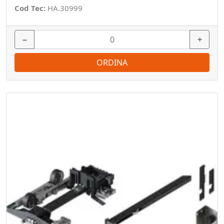
Cod Tec:
HA.30999
−
+
ORDINA