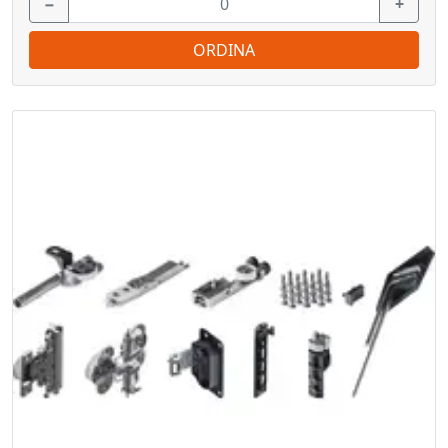
−
+
ORDINA