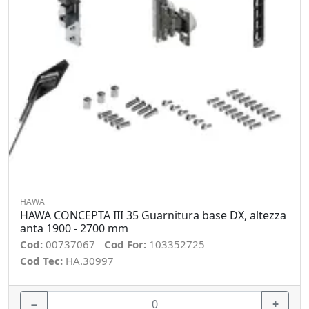
HAWA
HAWA CONCEPTA III 35 Guarnitura base DX, altezza
anta 1900 - 2700 mm
Cod:
00737067
Cod For:
103352725
Cod Tec:
HA.30997
−
+