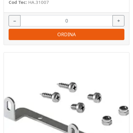
Cod Tec:
HA.31007
−
+
ORDINA