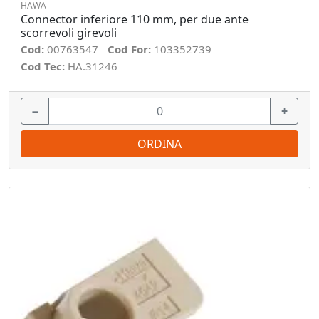
HAWA
Connector inferiore 110 mm, per due ante
scorrevoli girevoli
Cod:
00763547
Cod For:
103352739
Cod Tec:
HA.31246
−
+
ORDINA