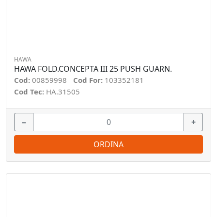
HAWA
HAWA FOLD.CONCEPTA III 25 PUSH GUARN.
Cod:
00859998
Cod For:
103352181
Cod Tec:
HA.31505
−
+
ORDINA