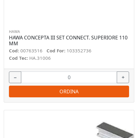
HAWA
HAWA CONCEPTA III SET CONNECT. SUPERIORE 110
MM
Cod:
00763516
Cod For:
103352736
Cod Tec:
HA.31006
−
+
ORDINA