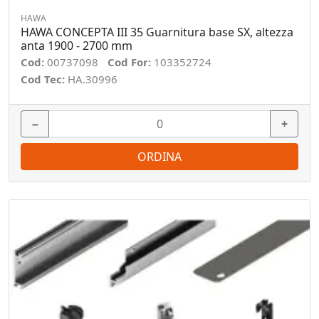
HAWA
HAWA CONCEPTA III 35 Guarnitura base SX, altezza
anta 1900 - 2700 mm
Cod:
00737098
Cod For:
103352724
Cod Tec:
HA.30996
−
+
ORDINA