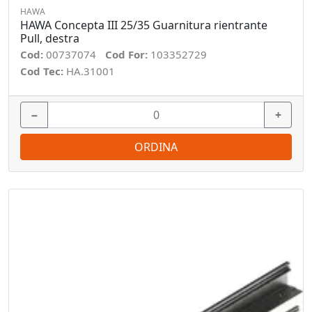
HAWA
HAWA Concepta III 25/35 Guarnitura rientrante
Pull, destra
Cod:
00737074
Cod For:
103352729
Cod Tec:
HA.31001
−
+
ORDINA