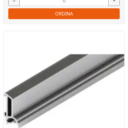
−
+
ORDINA