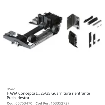
HAWA
HAWA Concepta III 25/35 Guarnitura rientrante
Push, destra
Cod:
00753470
Cod For:
103352727