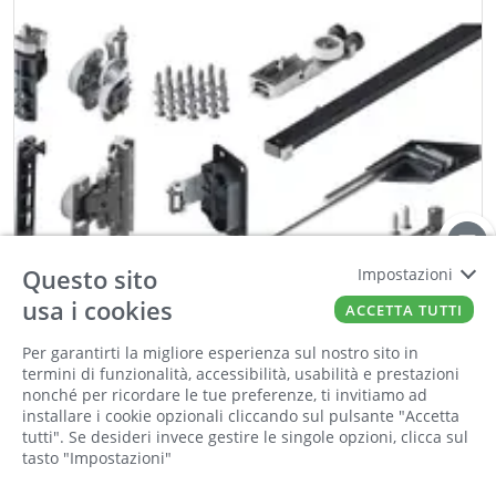
Questo sito
Impostazioni
usa i cookies
ACCETTA TUTTI
Per garantirti la migliore esperienza sul nostro sito in
Informiamo la nostra clientela che saremo
termini di funzionalità, accessibilità, usabilità e prestazioni
chiusi per la pausa estiva dall'8 al 23 agosto
nonché per ricordare le tue preferenze, ti invitiamo ad
compresi. Tutti gli ordini online ricevuti
HAWA
installare i cookie opzionali cliccando sul pulsante "Accetta
HAWA FOLD.CONCEPTA III 20 PULL GUARN.
durante la chiusura saranno elaborati a partire
tutti". Se desideri invece gestire le singole opzioni, clicca sul
Cod:
00860000
Cod For:
103352182
tasto "Impostazioni"
dal 24 agosto
Cod Tec:
HA.31506