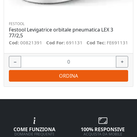
FESTOOL
Festool Levigatrice orbitale pneumatica LEX 3
77/2,5
Cod:
00821391
Cod For:
691131
Cod Tec:
FE691131
−
+
ORDINA
COME FUNZIONA
100% RESPONSIVE
DOMANDE FREQUENTI
ACQUISTA DA MOBILE