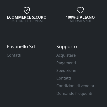
ECOMMERCE SICURO
100% ITALIANO
DATI PROTETTI CON SSL
AFFIDATI A NOI
Pavanello Srl
Supporto
Contatti
Acquistare
Pagamenti
Spedizione
Contatti
Condizioni di vendita
Domande frequenti