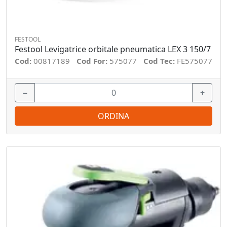
FESTOOL
Festool Levigatrice orbitale pneumatica LEX 3 150/7
Cod:
00817189
Cod For:
575077
Cod Tec:
FE575077
−
+
ORDINA