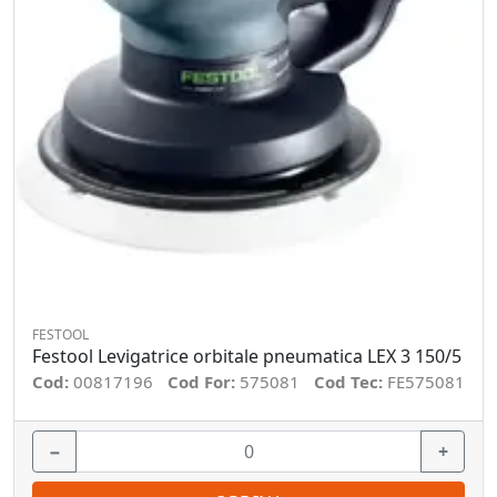
FESTOOL
Festool Levigatrice orbitale pneumatica LEX 3 150/5
Cod:
00817196
Cod For:
575081
Cod Tec:
FE575081
−
+